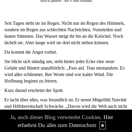
[Bild KI generiert / Text © Anne Seltmann]
Seit Tagen steht sie im Regen. Nicht nur im Regen des Himmels,
sondern im Regen aus schlechten Nachrichten, Vorurteilen und
lauten Stimmen. Das Wasser steigt ihr bis an die Knöchel. Noch
lächelt sie. Aber lange wird sie dort nicht stehen können.
Da kommt die Angst vorbei.
Sie blickt sich ständig um, sieht hinter jeder Ecke eine neue
Gefahr und flüstert unaufhörlich: „Pass auf. Trau niemandem. Es
wird alles schlimmer. Ihre Worte sind wie kalter Wind. Die
Hoffnung beginnt zu frieren.
Kurz darauf erscheint der Spott.
Er lacht über alles, was freundlich ist. Er nennt Mitgefühl Naivität
und Hilfsbereitschaft Schwäche. „Davon wird die Welt auch nicht
besser, sagt er und geht kopfschüttelnd weiter. Die Hoffnung
Ja, auch dieses Blog verwendet Cookies.
Hier
senkt den Blick.
erfaehrst Du alles zum Datenschutz
✖
Dann kommt die Eile.