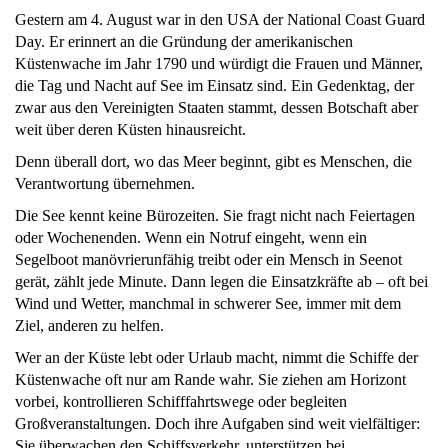
Gestern am 4. August war in den USA der National Coast Guard
Day. Er erinnert an die Gründung der amerikanischen
Küstenwache im Jahr 1790 und würdigt die Frauen und Männer,
die Tag und Nacht auf See im Einsatz sind. Ein Gedenktag, der
zwar aus den Vereinigten Staaten stammt, dessen Botschaft aber
weit über deren Küsten hinausreicht.
Denn überall dort, wo das Meer beginnt, gibt es Menschen, die
Verantwortung übernehmen.
Die See kennt keine Bürozeiten. Sie fragt nicht nach Feiertagen
oder Wochenenden. Wenn ein Notruf eingeht, wenn ein
Segelboot manövrierunfähig treibt oder ein Mensch in Seenot
gerät, zählt jede Minute. Dann legen die Einsatzkräfte ab – oft bei
Wind und Wetter, manchmal in schwerer See, immer mit dem
Ziel, anderen zu helfen.
Wer an der Küste lebt oder Urlaub macht, nimmt die Schiffe der
Küstenwache oft nur am Rande wahr. Sie ziehen am Horizont
vorbei, kontrollieren Schifffahrtswege oder begleiten
Großveranstaltungen. Doch ihre Aufgaben sind weit vielfältiger:
Sie überwachen den Schiffsverkehr, unterstützen bei