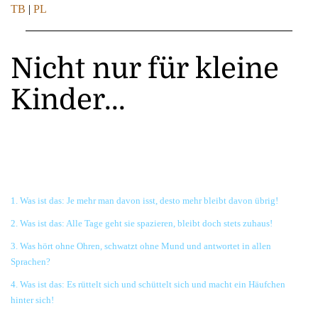
TB
|
PL
Nicht nur für kleine
Kinder...
...rätseln gerne,auch GROSSE Kinder
Also,alle die immer noch Kind geblieben sind können mitmachen:
1. Was ist das: Je mehr man davon isst, desto mehr bleibt davon übrig!
2. Was ist das: Alle Tage geht sie spazieren, bleibt doch stets zuhaus!
3. Was hört ohne Ohren, schwatzt ohne Mund und antwortet in allen
Sprachen?
4. Was ist das: Es rüttelt sich und schüttelt sich und macht ein Häufchen
hinter sich!