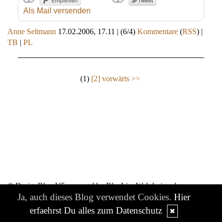
Als Mail versenden
Anne Seltmann
17.02.2006, 17.11
|
(6/4)
Kommentare
(
RSS
) |
TB
|
PL
(1)
[2]
vorwärts >>
© DesignBlog V5 powered by BlueLionWebdesign.de
Ja, auch dieses Blog verwendet Cookies.
Hier
erfaehrst Du alles zum Datenschutz
✖