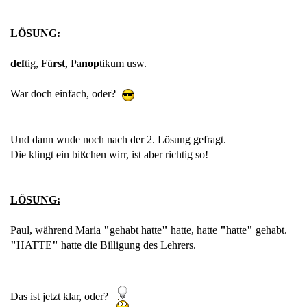
LÖSUNG:
def
tig, Fü
rst
, Pa
nop
tikum usw.
War doch einfach, oder?
Und dann wude noch nach der 2. Lösung gefragt.
Die klingt ein bißchen wirr, ist aber richtig so!
LÖSUNG:
Paul, während Maria
"
gehabt hatte
"
hatte, hatte
"
hatte
"
gehabt.
"
HATTE
"
hatte die Billigung des Lehrers.
Das ist jetzt klar, oder?