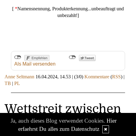
[
*
Namensnennung, Produkterkennung...unbeauftragt und
unbezahlt!]
Als Mail versenden
Anne Seltmann
16.04.2024, 14.53
|
(3/0)
Kommentare
(
RSS
) |
TB
|
PL
Wettstreit zwischen
Sonne und Wind
Ja, auch dieses Blog verwendet Cookies.
Hier
erfaehrst Du alles zum Datenschutz
✖