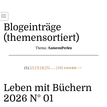
Blogeinträge
(themensortiert)
Thema:
AutorenPerlen
(1)
[2]
[3]
[4]
[5]
. . .
[16]
vorwärts >>
Leben mit Büchern
2026 N° 01