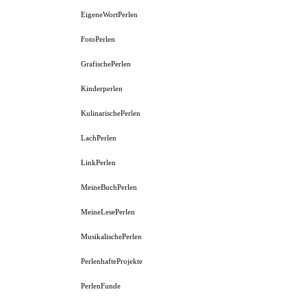
EigeneWortPerlen
FotoPerlen
GrafischePerlen
Kinderperlen
KulinarischePerlen
LachPerlen
LinkPerlen
MeineBuchPerlen
MeineLesePerlen
MusikalischePerlen
PerlenhafteProjekte
PerlenFunde