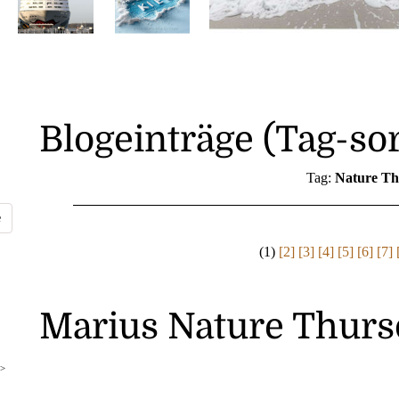
Blogeinträge (Tag-sor
Tag:
Nature Th
(1)
[2]
[3]
[4]
[5]
[6]
[7]
Marius Nature Thurs
>