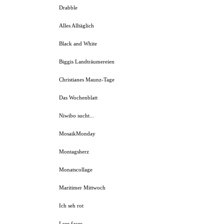
Drabble
Alles Alltäglich
Black and White
Biggis Landträumereien
Christianes Maunz-Tage
Das Wochenblatt
Niwibo sucht...
MosaikMonday
Montagsherz
Monatscollage
Maritimer Mittwoch
Ich seh rot
I see faces