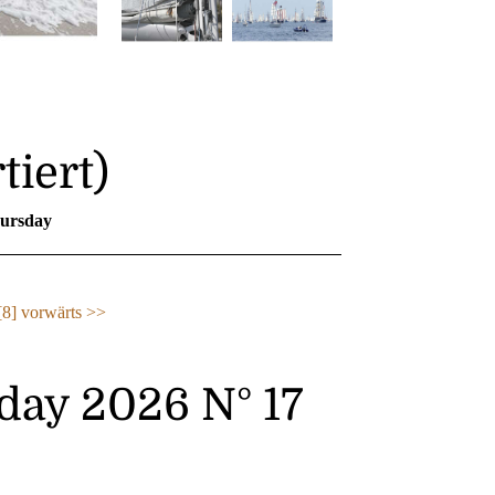
tiert)
ursday
[8]
vorwärts >>
day 2026 N° 17