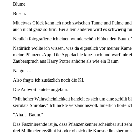
Blume.
Busch.
Mit etwas Glück kann ich noch zwischen Tanne und Palme und
auch nicht ganz so firm. Bei allem anderen wird es schwierig fü
Neulich fotografierte ich einen wunderschön blühenden Baum. W
Natürlich wollte ich wissen, was da eigentlich vor meiner Kame
meine Pflanzen-App. Die App dachte kurz nach und warf mir ei
Zauberspruch aus Harry Potter anhörte als wie ein Baum.
Na gut …
Also fragte ich zusätzlich noch die KI.
Die Antwort lautete ungefähr:
"Mit hoher Wahrscheinlichkeit handelt es sich um eine gefüllt b
serrulata Shirotae." Ich nickte verständnisvoll. Innerlich hörte i
"Aha… Baum."
Das Faszinierende ist ja, dass Pflanzenkenner scheinbar auf ze
drei Millimeter gezähnt ist oder ob sich die Knospe linksherum s