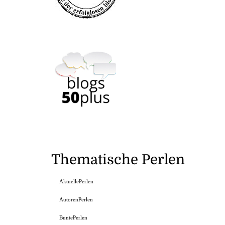
Thematische Perlen
AktuellePerlen
AutorenPerlen
BuntePerlen