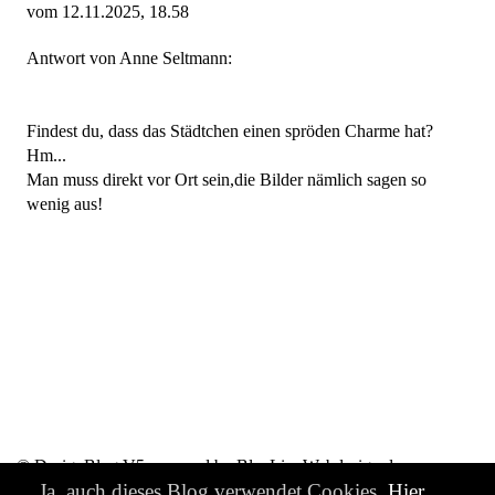
vom 12.11.2025, 18.58
Antwort von Anne Seltmann:
Findest du, dass das Städtchen einen spröden Charme hat?
Hm...
Man muss direkt vor Ort sein,die Bilder nämlich sagen so
wenig aus!
© DesignBlog V5 powered by BlueLionWebdesign.de
Ja, auch dieses Blog verwendet Cookies.
Hier