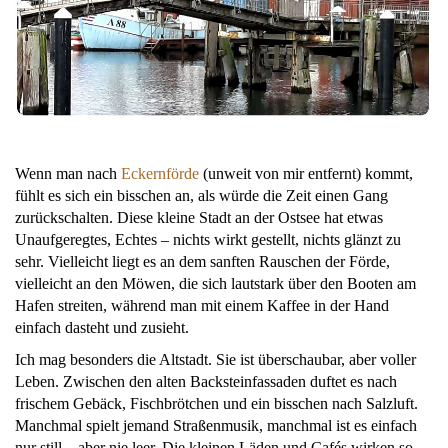
Wenn man nach
Eckernförde
(unweit von mir entfernt) kommt,
fühlt es sich ein bisschen an, als würde die Zeit einen Gang
zurückschalten. Diese kleine Stadt an der Ostsee hat etwas
Unaufgeregtes, Echtes – nichts wirkt gestellt, nichts glänzt zu
sehr. Vielleicht liegt es an dem sanften Rauschen der Förde,
vielleicht an den Möwen, die sich lautstark über den Booten am
Hafen streiten, während man mit einem Kaffee in der Hand
einfach dasteht und zusieht.
Ich mag besonders die Altstadt. Sie ist überschaubar, aber voller
Leben. Zwischen den alten Backsteinfassaden duftet es nach
frischem Gebäck, Fischbrötchen und ein bisschen nach Salzluft.
Manchmal spielt jemand Straßenmusik, manchmal ist es einfach
nur still – aber nie leer. Die kleinen Läden und Cafés wirken so,