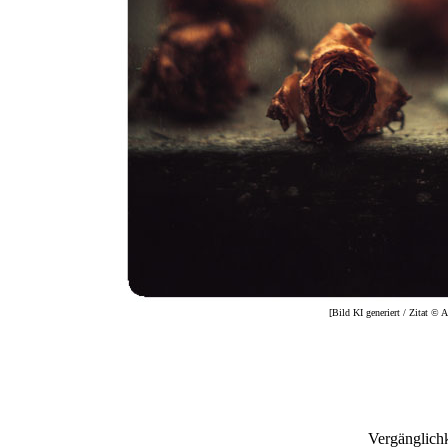
[Bild KI generiert / Zitat © 
Vergänglich