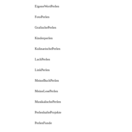
EigeneWortPerlen
FotoPerlen
GrafischePerlen
Kinderperlen
KulinarischePerlen
LachPerlen
LinkPerlen
MeineBuchPerlen
MeineLesePerlen
MusikalischePerlen
PerlenhafteProjekte
PerlenFunde