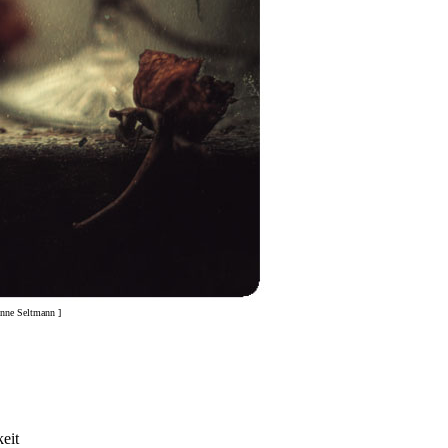
Anne Seltmann ]
keit