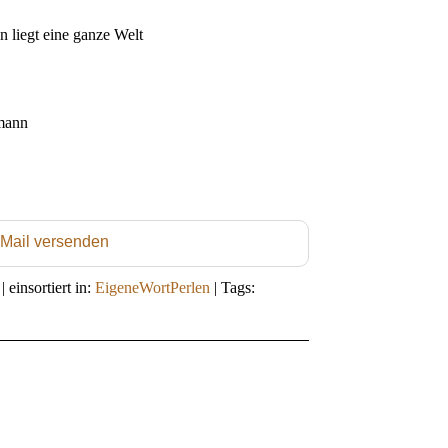
liegt eine ganze Welt
mann
 Mail versenden
|
einsortiert in:
EigeneWortPerlen
|
Tags: