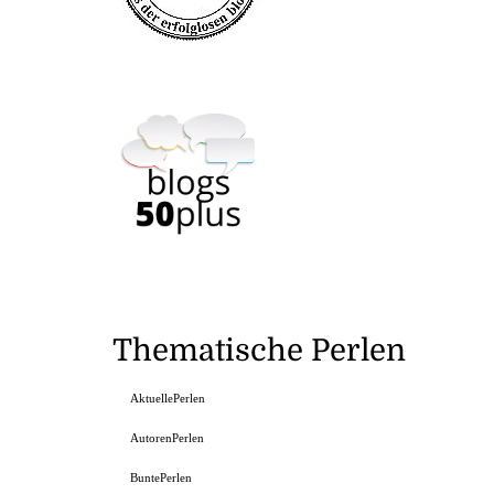
Thematische Perlen
AktuellePerlen
AutorenPerlen
BuntePerlen