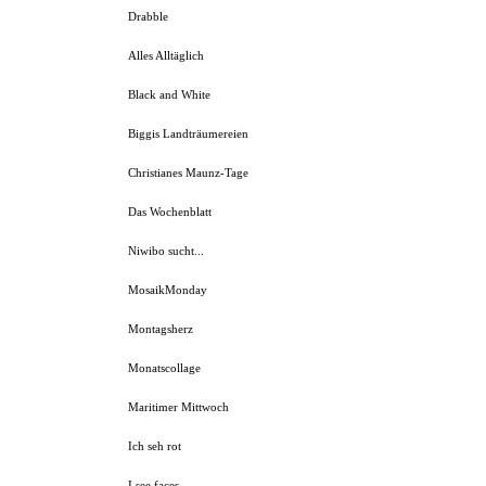
Drabble
Alles Alltäglich
Black and White
Biggis Landträumereien
Christianes Maunz-Tage
Das Wochenblatt
Niwibo sucht...
MosaikMonday
Montagsherz
Monatscollage
Maritimer Mittwoch
Ich seh rot
I see faces