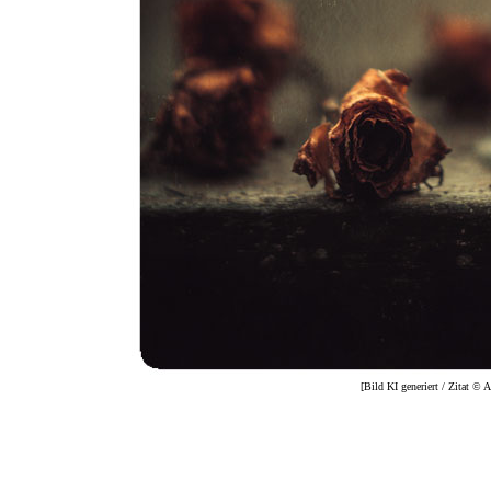
[Bild KI generiert / Zitat © 