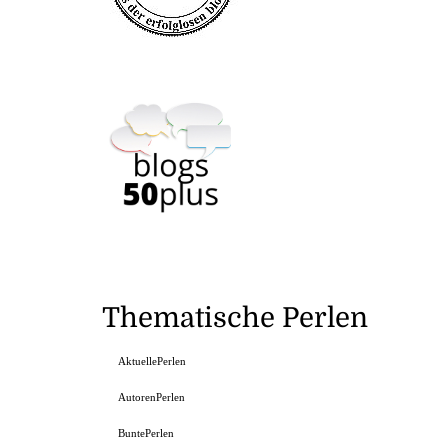
Thematische Perlen
AktuellePerlen
AutorenPerlen
BuntePerlen