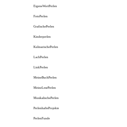
EigeneWortPerlen
FotoPerlen
GrafischePerlen
Kinderperlen
KulinarischePerlen
LachPerlen
LinkPerlen
MeineBuchPerlen
MeineLesePerlen
MusikalischePerlen
PerlenhafteProjekte
PerlenFunde