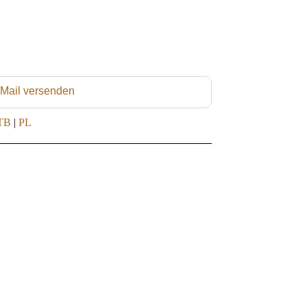
 Mail versenden
TB
|
PL