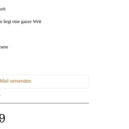
keit
liegt eine ganze Welt
mann
 Mail versenden
L
9