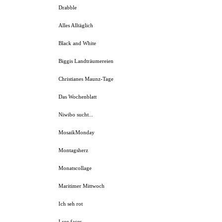
Drabble
Alles Alltäglich
Black and White
Biggis Landträumereien
Christianes Maunz-Tage
Das Wochenblatt
Niwibo sucht...
MosaikMonday
Montagsherz
Monatscollage
Maritimer Mittwoch
Ich seh rot
I see faces