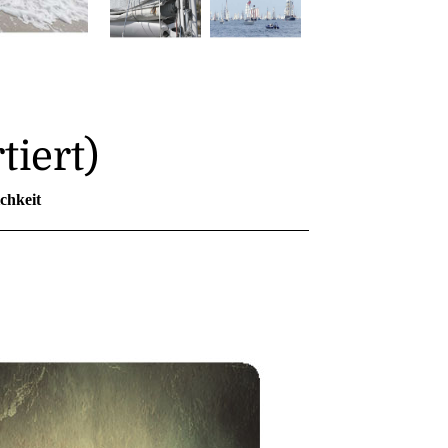
tiert)
chkeit