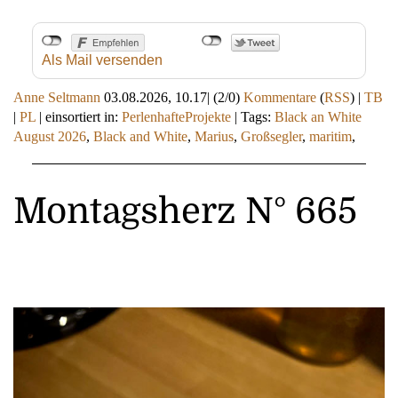
Als Mail versenden
Anne Seltmann
03.08.2026, 10.17
|
(2/0)
Kommentare
(
RSS
) |
TB
|
PL
|
einsortiert in:
PerlenhafteProjekte
|
Tags:
Black an White
August 2026
,
Black and White
,
Marius
,
Großsegler
,
maritim
,
Montagsherz N° 665