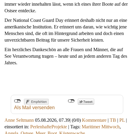
immer wieder innehalten lässt, wenn ich eines ihrer Boote auf der
Ostsee entdecke.
Der National Coast Guard Day erinnert deshalb nicht nur an eine
amerikanische Institution. Er erinnert uns daran, wie wichtig jene
Menschen sind, die oft im Hintergrund arbeiten und doch einen
unverzichtbaren Beitrag für unsere Sicherheit leisten.
Ein herzliches Dankeschön an alle Frauen und Männer, die auf
See Verantwortung tragen – heute und an jedem anderen Tag des
Jahres.
Als Mail versenden
Anne Seltmann
05.08.2026, 07.39
|
(0/0)
Kommentare
|
TB
|
PL
|
einsortiert in:
PerlenhafteProjekte
|
Tags:
Maritimer Mittwoch
,
Angela
,
Ostsee
,
Meer
,
Boot
,
Küstenwache
,