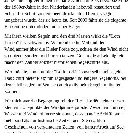
Jahrzehntelang verrichtete sie harte Arbeit auf See, bevor sie Ende
der 1980er-Jahre in den Niederlanden liebevoll restauriert und
Schritt für Schritt zu dem beeindruckenden Dreimastsegler
umgebaut wurde, der sie heute ist. Seit 2009 fährt sie als elegante
Barkentine unter niederländischer Flagge.
Mit ihren weißen Segeln und den drei Masten wirkt die "Loth
Loriën" fast schwerelos. Während sie im Verband der
Windjammer über die Kieler Förde zog, schien sie den Wind nicht
zu nutzen, sondern mit ihm zu tanzen. Genau diese Leichtigkeit
macht den Zauber solcher historischen Segelschiffe aus.
Wer möchte, kann auf der "Loth Loriën"sogar selbst mitsegeln.
Das Schiff bietet Platz für Tagesgäste und längere Segeltörns, bei
denen Mitsegler auf Wunsch auch aktiv beim Segeln mithelfen
können.
Für mich war die Begegnung mit der "Loth Loriën" einer dieser
kleinen Höhepunkte der Windjammerparade. Zwischen Himmel,
Wasser und Wind erinnerte sie daran, dass manche Schiffe weit
mehr sind als nur historische Zeitzeugen. Sie erzählen
Geschichten von vergangenen Zeiten, von harter Arbeit auf See,