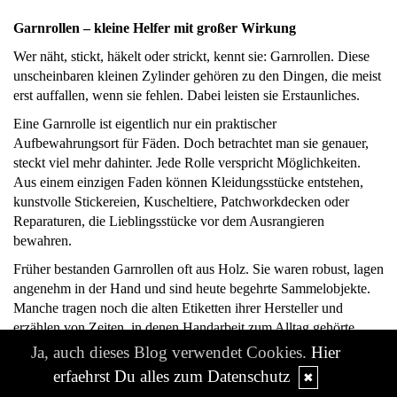
Garnrollen – kleine Helfer mit großer Wirkung
Wer näht, stickt, häkelt oder strickt, kennt sie: Garnrollen. Diese
unscheinbaren kleinen Zylinder gehören zu den Dingen, die meist
erst auffallen, wenn sie fehlen. Dabei leisten sie Erstaunliches.
Eine Garnrolle ist eigentlich nur ein praktischer
Aufbewahrungsort für Fäden. Doch betrachtet man sie genauer,
steckt viel mehr dahinter. Jede Rolle verspricht Möglichkeiten.
Aus einem einzigen Faden können Kleidungsstücke entstehen,
kunstvolle Stickereien, Kuscheltiere, Patchworkdecken oder
Reparaturen, die Lieblingsstücke vor dem Ausrangieren
bewahren.
Früher bestanden Garnrollen oft aus Holz. Sie waren robust, lagen
angenehm in der Hand und sind heute begehrte Sammelobjekte.
Manche tragen noch die alten Etiketten ihrer Hersteller und
erzählen von Zeiten, in denen Handarbeit zum Alltag gehörte.
Moderne Garnrollen bestehen meist aus Kunststoff oder Karton,
Ja, auch dieses Blog verwendet Cookies.
Hier
erfüllen aber denselben Zweck: Sie sorgen dafür, dass das Garn
erfaehrst Du alles zum Datenschutz
✖
ordentlich aufbewahrt wird und sich nicht in ein hoffnungsloses