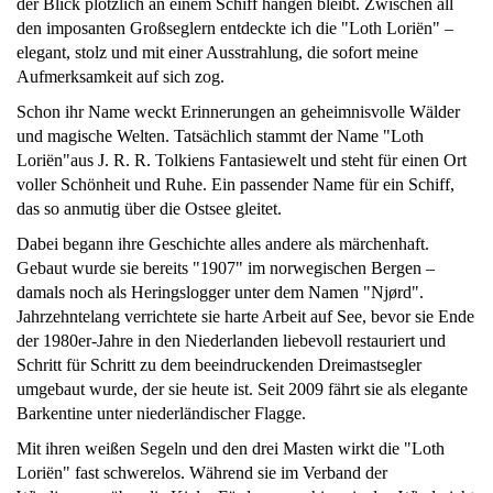
der Blick plötzlich an einem Schiff hängen bleibt. Zwischen all
den imposanten Großseglern entdeckte ich die "Loth Loriën" –
elegant, stolz und mit einer Ausstrahlung, die sofort meine
Aufmerksamkeit auf sich zog.
Schon ihr Name weckt Erinnerungen an geheimnisvolle Wälder
und magische Welten. Tatsächlich stammt der Name "Loth
Loriën"aus J. R. R. Tolkiens Fantasiewelt und steht für einen Ort
voller Schönheit und Ruhe. Ein passender Name für ein Schiff,
das so anmutig über die Ostsee gleitet.
Dabei begann ihre Geschichte alles andere als märchenhaft.
Gebaut wurde sie bereits "1907" im norwegischen Bergen –
damals noch als Heringslogger unter dem Namen "Njørd".
Jahrzehntelang verrichtete sie harte Arbeit auf See, bevor sie Ende
der 1980er-Jahre in den Niederlanden liebevoll restauriert und
Schritt für Schritt zu dem beeindruckenden Dreimastsegler
umgebaut wurde, der sie heute ist. Seit 2009 fährt sie als elegante
Barkentine unter niederländischer Flagge.
Mit ihren weißen Segeln und den drei Masten wirkt die "Loth
Loriën" fast schwerelos. Während sie im Verband der