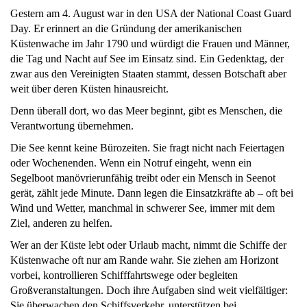
Gestern am 4. August war in den USA der National Coast Guard
Day. Er erinnert an die Gründung der amerikanischen
Küstenwache im Jahr 1790 und würdigt die Frauen und Männer,
die Tag und Nacht auf See im Einsatz sind. Ein Gedenktag, der
zwar aus den Vereinigten Staaten stammt, dessen Botschaft aber
weit über deren Küsten hinausreicht.
Denn überall dort, wo das Meer beginnt, gibt es Menschen, die
Verantwortung übernehmen.
Die See kennt keine Bürozeiten. Sie fragt nicht nach Feiertagen
oder Wochenenden. Wenn ein Notruf eingeht, wenn ein
Segelboot manövrierunfähig treibt oder ein Mensch in Seenot
gerät, zählt jede Minute. Dann legen die Einsatzkräfte ab – oft bei
Wind und Wetter, manchmal in schwerer See, immer mit dem
Ziel, anderen zu helfen.
Wer an der Küste lebt oder Urlaub macht, nimmt die Schiffe der
Küstenwache oft nur am Rande wahr. Sie ziehen am Horizont
vorbei, kontrollieren Schifffahrtswege oder begleiten
Großveranstaltungen. Doch ihre Aufgaben sind weit vielfältiger:
Sie überwachen den Schiffsverkehr, unterstützen bei