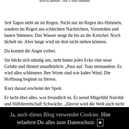
[Bild KI generiert / Text © Anne Seltmann]
Seit Tagen steht sie im Regen. Nicht nur im Regen des Himmels,
sondern im Regen aus schlechten Nachrichten, Vorurteilen und
lauten Stimmen. Das Wasser steigt ihr bis an die Knöchel. Noch
lächelt sie. Aber lange wird sie dort nicht stehen können.
Da kommt die Angst vorbei.
Sie blickt sich ständig um, sieht hinter jeder Ecke eine neue
Gefahr und flüstert unaufhörlich: „Pass auf. Trau niemandem. Es
wird alles schlimmer. Ihre Worte sind wie kalter Wind. Die
Hoffnung beginnt zu frieren.
Kurz darauf erscheint der Spott.
Er lacht über alles, was freundlich ist. Er nennt Mitgefühl Naivität
und Hilfsbereitschaft Schwäche. „Davon wird die Welt auch nicht
besser, sagt er und geht kopfschüttelnd weiter. Die Hoffnung
Ja, auch dieses Blog verwendet Cookies.
Hier
senkt den Blick.
erfaehrst Du alles zum Datenschutz
✖
Dann kommt die Eile.