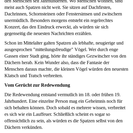
den Menschen seit Jahrhunderten. Wo Menschen wohnen, sind
meist auch Spatzen nicht weit. Sie sitzen auf Dachfirsten,
Dachrinnen, Schornsteinen oder Fenstersimsen und zwitschern
unermüdlich. Besonders morgens entsteht ein regelrechtes
Konzert, das den Eindruck erweckt, als würden sie sich
gegenseitig die neuesten Nachrichten erzählen.
Schon im Mittelalter galten Spatzen als lebhafte, neugierige und
ausgesprochen "mitteilungsfreudige" Vögel. Wer durch enge
Gassen einer Stadt ging, hörte ihr ständiges Gezwitscher von den
Dächern herab. Kein Wunder also, dass die Fantasie der
Menschen daraus machte, die kleinen Vögel würden den neuesten
Klatsch und Tratsch verbreiten.
Vom Gerücht zur Redewendung
Die Redewendung entstand vermutlich im 18. oder frühen 19.
Jahrhundert. Eine einzelne Person mag ein Geheimnis noch für
sich behalten können. Doch sobald es mehrere wissen, verbreitet
es sich wie ein Lauffeuer. Schließlich scheint es sogar so
offensichtlich zu sein, als würden es die Spatzen selbst von den
Dächern verkünden.