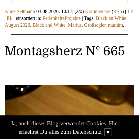
Anne Seltmann
03.08.2026, 10.17
|
(2/0)
Kommentare
(
RSS
) |
TB
|
PL
|
einsortiert in:
PerlenhafteProjekte
|
Tags:
Black an White
August 2026
,
Black and White
,
Marius
,
Großsegler
,
maritim
,
Montagsherz N° 665
Ja, auch dieses Blog verwendet Cookies.
Hier
erfaehrst Du alles zum Datenschutz
✖