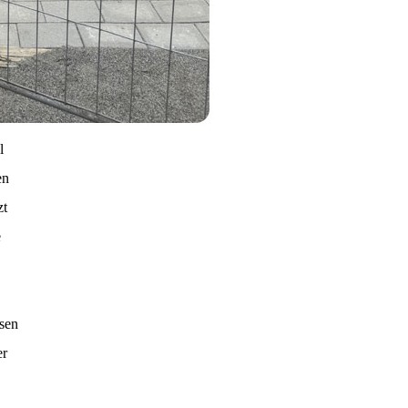
l
en
zt
e
ssen
er