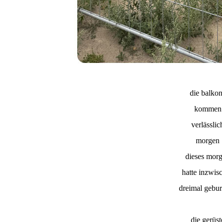
die balko
kommen
verlässlic
morgen
dieses mor
hatte inzwis
dreimal gebur
die gerüst