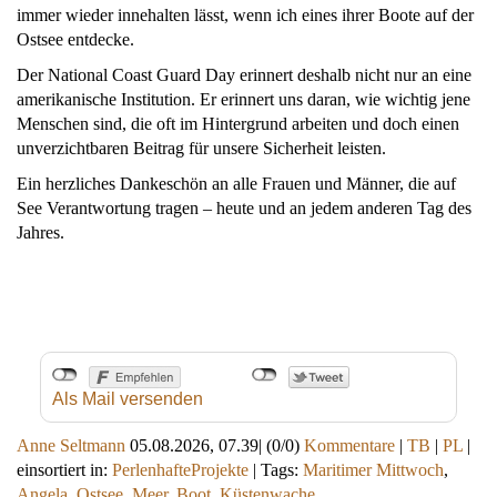
immer wieder innehalten lässt, wenn ich eines ihrer Boote auf der
Ostsee entdecke.
Der National Coast Guard Day erinnert deshalb nicht nur an eine
amerikanische Institution. Er erinnert uns daran, wie wichtig jene
Menschen sind, die oft im Hintergrund arbeiten und doch einen
unverzichtbaren Beitrag für unsere Sicherheit leisten.
Ein herzliches Dankeschön an alle Frauen und Männer, die auf
See Verantwortung tragen – heute und an jedem anderen Tag des
Jahres.
Als Mail versenden
Anne Seltmann
05.08.2026, 07.39
|
(0/0)
Kommentare
|
TB
|
PL
|
einsortiert in:
PerlenhafteProjekte
|
Tags:
Maritimer Mittwoch
,
Angela
,
Ostsee
,
Meer
,
Boot
,
Küstenwache
,