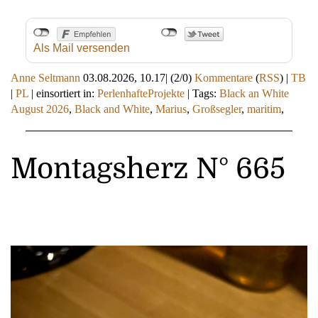
Als Mail versenden
Anne Seltmann
03.08.2026, 10.17
|
(2/0)
Kommentare
(
RSS
) |
TB
|
PL
|
einsortiert in:
PerlenhafteProjekte
|
Tags:
Black an White
August 2026
,
Black and White
,
Marius
,
Großsegler
,
maritim
,
Montagsherz N° 665