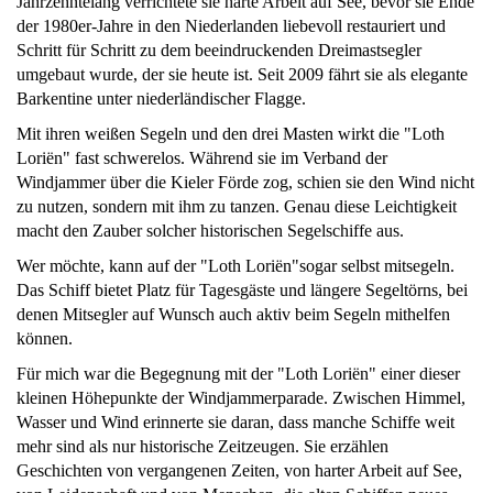
Jahrzehntelang verrichtete sie harte Arbeit auf See, bevor sie Ende
der 1980er-Jahre in den Niederlanden liebevoll restauriert und
Schritt für Schritt zu dem beeindruckenden Dreimastsegler
umgebaut wurde, der sie heute ist. Seit 2009 fährt sie als elegante
Barkentine unter niederländischer Flagge.
Mit ihren weißen Segeln und den drei Masten wirkt die "Loth
Loriën" fast schwerelos. Während sie im Verband der
Windjammer über die Kieler Förde zog, schien sie den Wind nicht
zu nutzen, sondern mit ihm zu tanzen. Genau diese Leichtigkeit
macht den Zauber solcher historischen Segelschiffe aus.
Wer möchte, kann auf der "Loth Loriën"sogar selbst mitsegeln.
Das Schiff bietet Platz für Tagesgäste und längere Segeltörns, bei
denen Mitsegler auf Wunsch auch aktiv beim Segeln mithelfen
können.
Für mich war die Begegnung mit der "Loth Loriën" einer dieser
kleinen Höhepunkte der Windjammerparade. Zwischen Himmel,
Wasser und Wind erinnerte sie daran, dass manche Schiffe weit
mehr sind als nur historische Zeitzeugen. Sie erzählen
Geschichten von vergangenen Zeiten, von harter Arbeit auf See,