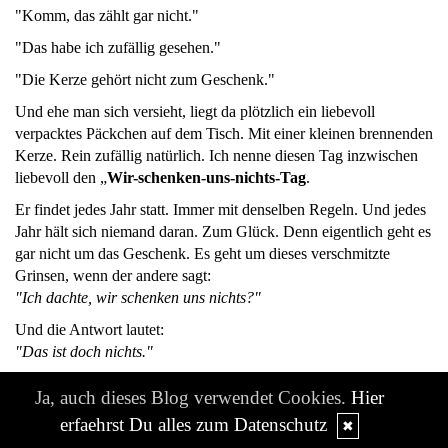
"Komm, das zählt gar nicht."
"Das habe ich zufällig gesehen."
"Die Kerze gehört nicht zum Geschenk."
Und ehe man sich versieht, liegt da plötzlich ein liebevoll
verpacktes Päckchen auf dem Tisch. Mit einer kleinen brennenden
Kerze. Rein zufällig natürlich. Ich nenne diesen Tag inzwischen
liebevoll den „
Wir-schenken-uns-nichts-Tag
.
Er findet jedes Jahr statt. Immer mit denselben Regeln. Und jedes
Jahr hält sich niemand daran. Zum Glück. Denn eigentlich geht es
gar nicht um das Geschenk. Es geht um dieses verschmitzte
Grinsen, wenn der andere sagt:
"Ich dachte, wir schenken uns nichts?"
Und die Antwort lautet:
"Das ist doch nichts."
Genau.
Ja, auch dieses Blog verwendet Cookies.
Hier
Ein bisschen Papier.
erfaehrst Du alles zum Datenschutz
✖
Ein Schleifchen.