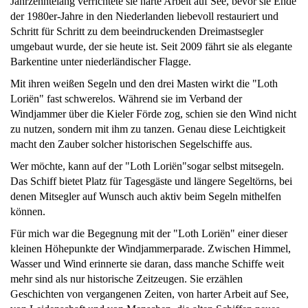
Jahrzehntelang verrichtete sie harte Arbeit auf See, bevor sie Ende
der 1980er-Jahre in den Niederlanden liebevoll restauriert und
Schritt für Schritt zu dem beeindruckenden Dreimastsegler
umgebaut wurde, der sie heute ist. Seit 2009 fährt sie als elegante
Barkentine unter niederländischer Flagge.
Mit ihren weißen Segeln und den drei Masten wirkt die "Loth
Loriën" fast schwerelos. Während sie im Verband der
Windjammer über die Kieler Förde zog, schien sie den Wind nicht
zu nutzen, sondern mit ihm zu tanzen. Genau diese Leichtigkeit
macht den Zauber solcher historischen Segelschiffe aus.
Wer möchte, kann auf der "Loth Loriën"sogar selbst mitsegeln.
Das Schiff bietet Platz für Tagesgäste und längere Segeltörns, bei
denen Mitsegler auf Wunsch auch aktiv beim Segeln mithelfen
können.
Für mich war die Begegnung mit der "Loth Loriën" einer dieser
kleinen Höhepunkte der Windjammerparade. Zwischen Himmel,
Wasser und Wind erinnerte sie daran, dass manche Schiffe weit
mehr sind als nur historische Zeitzeugen. Sie erzählen
Geschichten von vergangenen Zeiten, von harter Arbeit auf See,