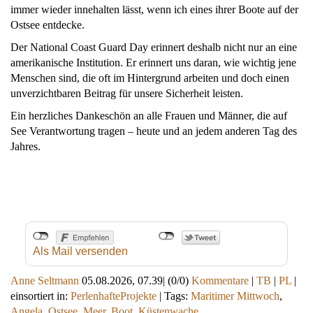
immer wieder innehalten lässt, wenn ich eines ihrer Boote auf der
Ostsee entdecke.
Der National Coast Guard Day erinnert deshalb nicht nur an eine
amerikanische Institution. Er erinnert uns daran, wie wichtig jene
Menschen sind, die oft im Hintergrund arbeiten und doch einen
unverzichtbaren Beitrag für unsere Sicherheit leisten.
Ein herzliches Dankeschön an alle Frauen und Männer, die auf
See Verantwortung tragen – heute und an jedem anderen Tag des
Jahres.
Als Mail versenden
Anne Seltmann
05.08.2026, 07.39
|
(0/0)
Kommentare
|
TB
|
PL
|
einsortiert in:
PerlenhafteProjekte
|
Tags:
Maritimer Mittwoch
,
Angela
,
Ostsee
,
Meer
,
Boot
,
Küstenwache
,