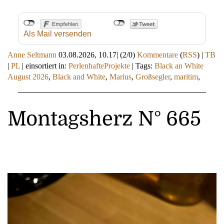
Als Mail versenden
Anne Seltmann
03.08.2026, 10.17
|
(2/0)
Kommentare
(
RSS
) |
TB
|
PL
|
einsortiert in:
PerlenhafteProjekte
|
Tags:
Black an White
August 2026
,
Black and White
,
Marius
,
Großsegler
,
maritim
,
Montagsherz N° 665