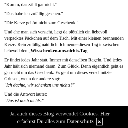
"Komm, das zählt gar nicht."
"Das habe ich zufällig gesehen."
"Die Kerze gehört nicht zum Geschenk."
Und ehe man sich versieht, liegt da plötzlich ein liebevoll
verpacktes Päckchen auf dem Tisch. Mit einer kleinen brennenden
Kerze. Rein zufällig natürlich. Ich nenne diesen Tag inzwischen
liebevoll den „
Wir-schenken-uns-nichts-Tag
.
Er findet jedes Jahr statt. Immer mit denselben Regeln. Und jedes
Jahr hält sich niemand daran. Zum Glück. Denn eigentlich geht es
gar nicht um das Geschenk. Es geht um dieses verschmitzte
Grinsen, wenn der andere sagt:
"Ich dachte, wir schenken uns nichts?"
Und die Antwort lautet:
"Das ist doch nichts."
Genau.
Ja, auch dieses Blog verwendet Cookies.
Hier
Ein bisschen Papier.
erfaehrst Du alles zum Datenschutz
✖
Ein Schleifchen.