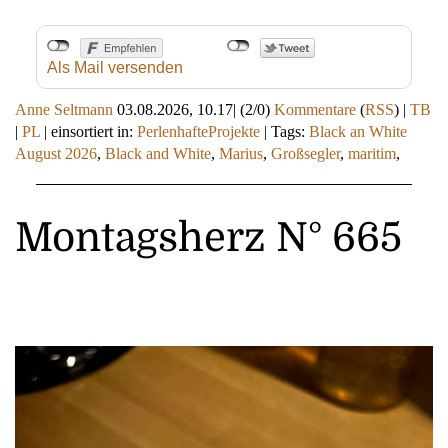
Als Mail versenden
Anne Seltmann
03.08.2026, 10.17
|
(2/0)
Kommentare
(
RSS
) |
TB
|
PL
|
einsortiert in:
PerlenhafteProjekte
|
Tags:
Black an White
August 2026
,
Black and White
,
Marius
,
Großsegler
,
maritim
,
Montagsherz N° 665