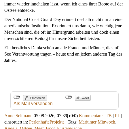
immer wieder innehalten lässt, wenn ich eines ihrer Boote auf der
Ostsee entdecke.
Der National Coast Guard Day erinnert deshalb nicht nur an eine
amerikanische Institution. Er erinnert uns daran, wie wichtig jene
Menschen sind, die oft im Hintergrund arbeiten und doch einen
unverzichtbaren Beitrag für unsere Sicherheit leisten.
Ein herzliches Dankeschön an alle Frauen und Männer, die auf
See Verantwortung tragen – heute und an jedem anderen Tag des
Jahres.
Als Mail versenden
Anne Seltmann
05.08.2026, 07.39
|
(0/0)
Kommentare
|
TB
|
PL
|
einsortiert in:
PerlenhafteProjekte
|
Tags:
Maritimer Mittwoch
,
Angela
,
Ostsee
,
Meer
,
Boot
,
Küstenwache
,