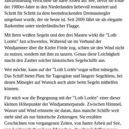
Jahrzehntelang verrichtete sie harte Arbeit auf See, bevor sie Ende
der 1980er-Jahre in den Niederlanden liebevoll restauriert und
Schritt für Schritt zu dem beeindruckenden Dreimastsegler
umgebaut wurde, der sie heute ist. Seit 2009 fährt sie als elegante
Barkentine unter niederländischer Flagge.
Mit ihren weißen Segeln und den drei Masten wirkt die "Loth
Loriën" fast schwerelos. Während sie im Verband der
Windjammer über die Kieler Förde zog, schien sie den Wind nicht
zu nutzen, sondern mit ihm zu tanzen. Genau diese Leichtigkeit
macht den Zauber solcher historischen Segelschiffe aus.
Wer möchte, kann auf der "Loth Loriën"sogar selbst mitsegeln.
Das Schiff bietet Platz für Tagesgäste und längere Segeltörns, bei
denen Mitsegler auf Wunsch auch aktiv beim Segeln mithelfen
können.
Für mich war die Begegnung mit der "Loth Loriën" einer dieser
kleinen Höhepunkte der Windjammerparade. Zwischen Himmel,
Wasser und Wind erinnerte sie daran, dass manche Schiffe weit
mehr sind als nur historische Zeitzeugen. Sie erzählen
Geschichten von vergangenen Zeiten, von harter Arbeit auf See,