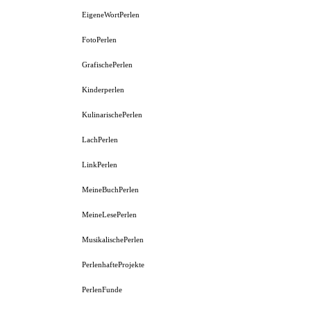
EigeneWortPerlen
FotoPerlen
GrafischePerlen
Kinderperlen
KulinarischePerlen
LachPerlen
LinkPerlen
MeineBuchPerlen
MeineLesePerlen
MusikalischePerlen
PerlenhafteProjekte
PerlenFunde