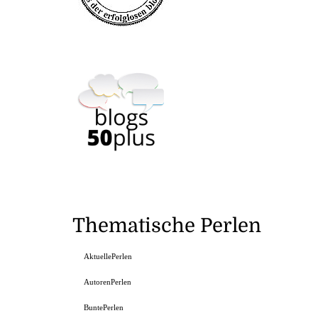
Thematische Perlen
AktuellePerlen
AutorenPerlen
BuntePerlen