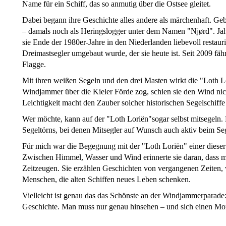
Name für ein Schiff, das so anmutig über die Ostsee gleitet.
Dabei begann ihre Geschichte alles andere als märchenhaft. Ge
– damals noch als Heringslogger unter dem Namen "Njørd". Jahrz
sie Ende der 1980er-Jahre in den Niederlanden liebevoll restaur
Dreimastsegler umgebaut wurde, der sie heute ist. Seit 2009 fähr
Flagge.
Mit ihren weißen Segeln und den drei Masten wirkt die "Loth L
Windjammer über die Kieler Förde zog, schien sie den Wind nic
Leichtigkeit macht den Zauber solcher historischen Segelschiffe
Wer möchte, kann auf der "Loth Loriën"sogar selbst mitsegeln. D
Segeltörns, bei denen Mitsegler auf Wunsch auch aktiv beim Se
Für mich war die Begegnung mit der "Loth Loriën" einer dies
Zwischen Himmel, Wasser und Wind erinnerte sie daran, dass ma
Zeitzeugen. Sie erzählen Geschichten von vergangenen Zeiten, 
Menschen, die alten Schiffen neues Leben schenken.
Vielleicht ist genau das das Schönste an der Windjammerparade: 
Geschichte. Man muss nur genau hinsehen – und sich einen Mo