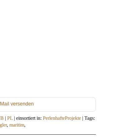
 Mail versenden
TB
|
PL
|
einsortiert in:
PerlenhafteProjekte
|
Tags:
gler
,
maritim
,