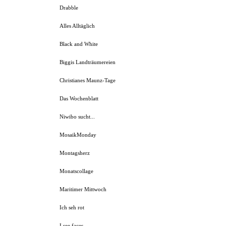
Drabble
Alles Alltäglich
Black and White
Biggis Landträumereien
Christianes Maunz-Tage
Das Wochenblatt
Niwibo sucht...
MosaikMonday
Montagsherz
Monatscollage
Maritimer Mittwoch
Ich seh rot
I see faces