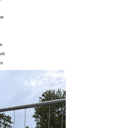
te
en
eit
en