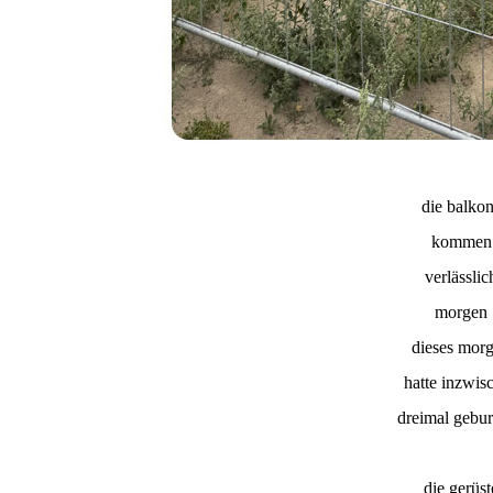
die balko
kommen
verlässlic
morgen
dieses mor
hatte inzwis
dreimal gebur
die gerüst