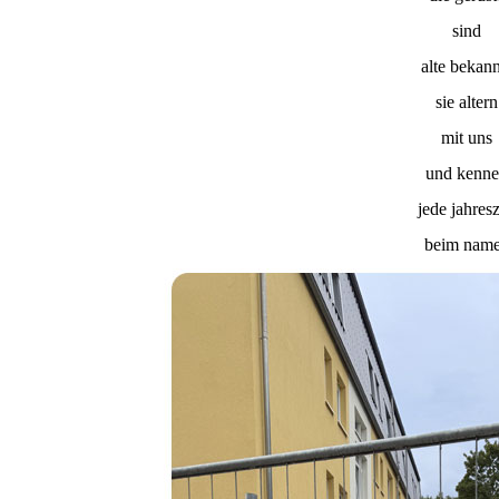
sind
alte bekann
sie altern
mit uns
und kenn
jede jahresz
beim nam