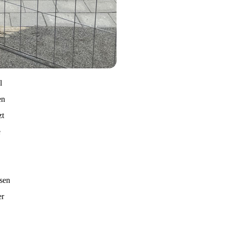
l
en
zt
e
ssen
er