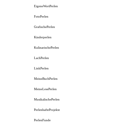
EigeneWortPerlen
FotoPerlen
GrafischePerlen
Kinderperlen
KulinarischePerlen
LachPerlen
LinkPerlen
MeineBuchPerlen
MeineLesePerlen
MusikalischePerlen
PerlenhafteProjekte
PerlenFunde