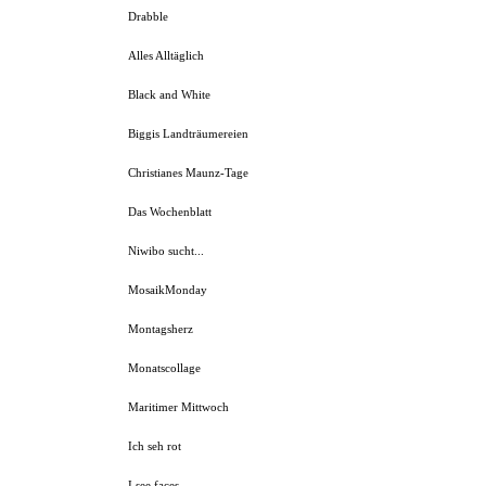
Drabble
Alles Alltäglich
Black and White
Biggis Landträumereien
Christianes Maunz-Tage
Das Wochenblatt
Niwibo sucht...
MosaikMonday
Montagsherz
Monatscollage
Maritimer Mittwoch
Ich seh rot
I see faces