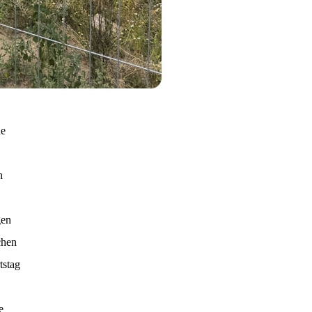
ne
h
gen
chen
tstag
e