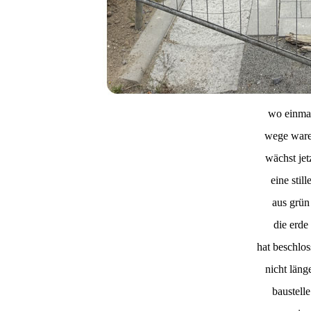
wo einma
wege war
wächst jet
eine still
aus grün
die erde
hat beschlo
nicht läng
baustelle