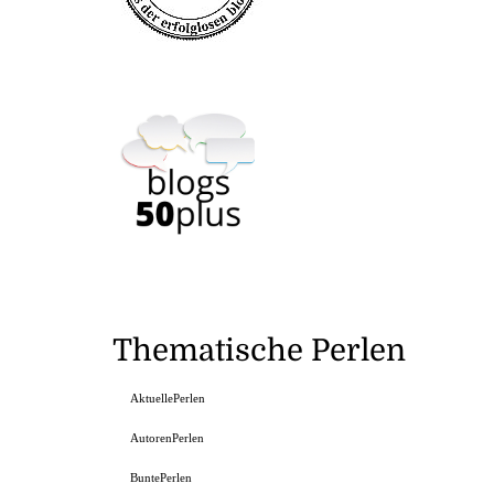
Thematische Perlen
AktuellePerlen
AutorenPerlen
BuntePerlen