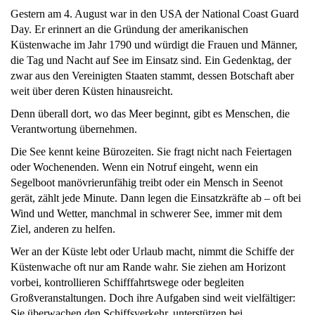
Gestern am 4. August war in den USA der National Coast Guard
Day. Er erinnert an die Gründung der amerikanischen
Küstenwache im Jahr 1790 und würdigt die Frauen und Männer,
die Tag und Nacht auf See im Einsatz sind. Ein Gedenktag, der
zwar aus den Vereinigten Staaten stammt, dessen Botschaft aber
weit über deren Küsten hinausreicht.
Denn überall dort, wo das Meer beginnt, gibt es Menschen, die
Verantwortung übernehmen.
Die See kennt keine Bürozeiten. Sie fragt nicht nach Feiertagen
oder Wochenenden. Wenn ein Notruf eingeht, wenn ein
Segelboot manövrierunfähig treibt oder ein Mensch in Seenot
gerät, zählt jede Minute. Dann legen die Einsatzkräfte ab – oft bei
Wind und Wetter, manchmal in schwerer See, immer mit dem
Ziel, anderen zu helfen.
Wer an der Küste lebt oder Urlaub macht, nimmt die Schiffe der
Küstenwache oft nur am Rande wahr. Sie ziehen am Horizont
vorbei, kontrollieren Schifffahrtswege oder begleiten
Großveranstaltungen. Doch ihre Aufgaben sind weit vielfältiger:
Sie überwachen den Schiffsverkehr, unterstützen bei