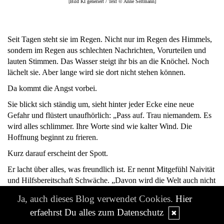
[Bild KI generiert / Text © Anne Seltmann]
Seit Tagen steht sie im Regen. Nicht nur im Regen des Himmels,
sondern im Regen aus schlechten Nachrichten, Vorurteilen und
lauten Stimmen. Das Wasser steigt ihr bis an die Knöchel. Noch
lächelt sie. Aber lange wird sie dort nicht stehen können.
Da kommt die Angst vorbei.
Sie blickt sich ständig um, sieht hinter jeder Ecke eine neue
Gefahr und flüstert unaufhörlich: „Pass auf. Trau niemandem. Es
wird alles schlimmer. Ihre Worte sind wie kalter Wind. Die
Hoffnung beginnt zu frieren.
Kurz darauf erscheint der Spott.
Er lacht über alles, was freundlich ist. Er nennt Mitgefühl Naivität
und Hilfsbereitschaft Schwäche. „Davon wird die Welt auch nicht
besser, sagt er und geht kopfschüttelnd weiter. Die Hoffnung
Ja, auch dieses Blog verwendet Cookies.
Hier
senkt den Blick.
erfaehrst Du alles zum Datenschutz
✖
Dann kommt die Eile.