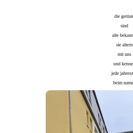
die gerüst
sind
alte bekann
sie altern
mit uns
und kenn
jede jahresz
beim nam