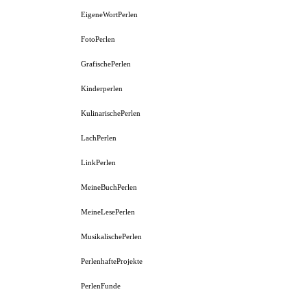
EigeneWortPerlen
FotoPerlen
GrafischePerlen
Kinderperlen
KulinarischePerlen
LachPerlen
LinkPerlen
MeineBuchPerlen
MeineLesePerlen
MusikalischePerlen
PerlenhafteProjekte
PerlenFunde