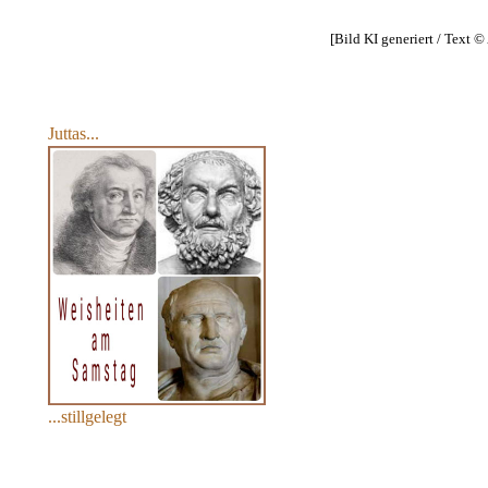
[Bild KI generiert / Text 
Juttas...
...stillgelegt