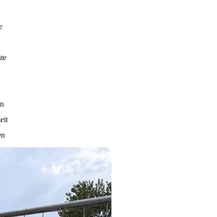
e
te
en
eit
en