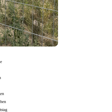
ne
h
gen
chen
tstag