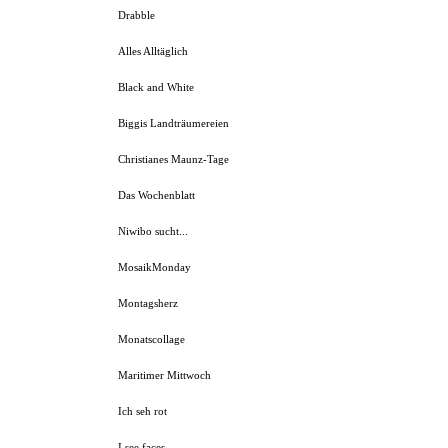
Drabble
Alles Alltäglich
Black and White
Biggis Landträumereien
Christianes Maunz-Tage
Das Wochenblatt
Niwibo sucht...
MosaikMonday
Montagsherz
Monatscollage
Maritimer Mittwoch
Ich seh rot
I see faces