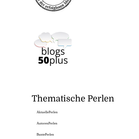
Thematische Perlen
AktuellePerlen
AutorenPerlen
BuntePerlen