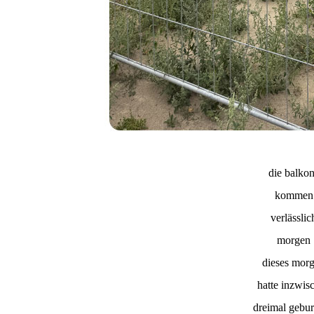
die balko
kommen
verlässlic
morgen
dieses mor
hatte inzwis
dreimal gebur