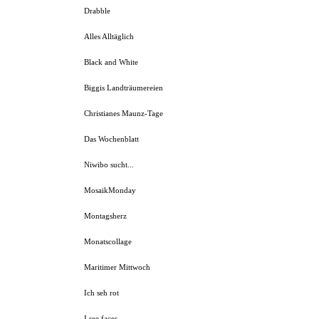
Drabble
Alles Alltäglich
Black and White
Biggis Landträumereien
Christianes Maunz-Tage
Das Wochenblatt
Niwibo sucht...
MosaikMonday
Montagsherz
Monatscollage
Maritimer Mittwoch
Ich seh rot
I see faces