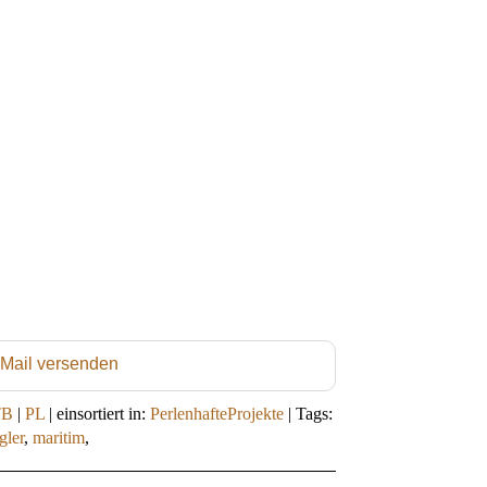
 Mail versenden
TB
|
PL
|
einsortiert in:
PerlenhafteProjekte
|
Tags:
gler
,
maritim
,