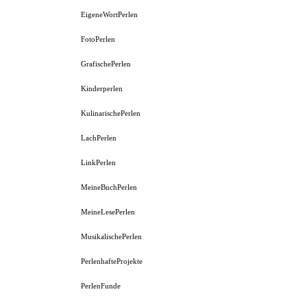
EigeneWortPerlen
FotoPerlen
GrafischePerlen
Kinderperlen
KulinarischePerlen
LachPerlen
LinkPerlen
MeineBuchPerlen
MeineLesePerlen
MusikalischePerlen
PerlenhafteProjekte
PerlenFunde