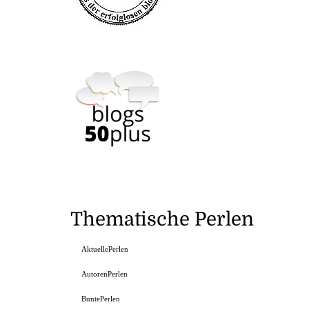
Thematische Perlen
AktuellePerlen
AutorenPerlen
BuntePerlen