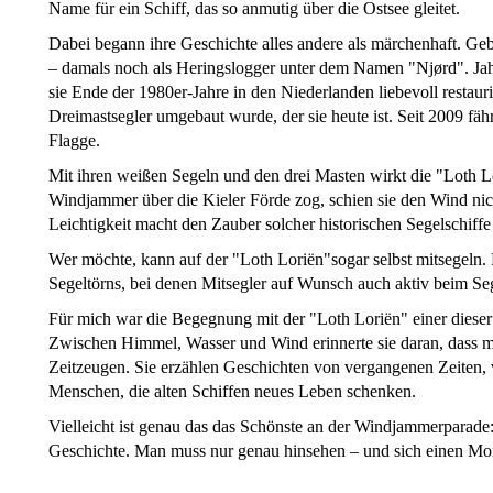
Name für ein Schiff, das so anmutig über die Ostsee gleitet.
Dabei begann ihre Geschichte alles andere als märchenhaft. Ge
– damals noch als Heringslogger unter dem Namen "Njørd". Jahrz
sie Ende der 1980er-Jahre in den Niederlanden liebevoll restaur
Dreimastsegler umgebaut wurde, der sie heute ist. Seit 2009 fähr
Flagge.
Mit ihren weißen Segeln und den drei Masten wirkt die "Loth L
Windjammer über die Kieler Förde zog, schien sie den Wind nic
Leichtigkeit macht den Zauber solcher historischen Segelschiffe
Wer möchte, kann auf der "Loth Loriën"sogar selbst mitsegeln. D
Segeltörns, bei denen Mitsegler auf Wunsch auch aktiv beim Se
Für mich war die Begegnung mit der "Loth Loriën" einer dies
Zwischen Himmel, Wasser und Wind erinnerte sie daran, dass ma
Zeitzeugen. Sie erzählen Geschichten von vergangenen Zeiten, 
Menschen, die alten Schiffen neues Leben schenken.
Vielleicht ist genau das das Schönste an der Windjammerparade: 
Geschichte. Man muss nur genau hinsehen – und sich einen Mo