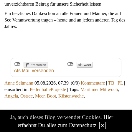
unverzichtbaren Beitrag für unsere Sicherheit leisten.
Ein herzliches Dankeschön an alle Frauen und Männer, die auf
See Verantwortung tragen – heute und an jedem anderen Tag des
Jahres.
Als Mail versenden
Anne Seltmann
05.08.2026, 07.39
|
(0/0)
Kommentare
|
TB
|
PL
|
einsortiert in:
PerlenhafteProjekte
|
Tags:
Maritimer Mittwoch
,
Angela
,
Ostsee
,
Meer
,
Boot
,
Küstenwache
,
Ja, auch dieses Blog verwendet Cookies.
Hier
Black and White
erfaehrst Du alles zum Datenschutz
✖