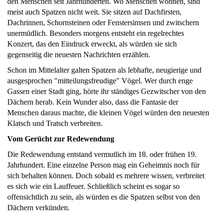
den Menschen seit Jahrhunderten. Wo Menschen wohnen, sind
meist auch Spatzen nicht weit. Sie sitzen auf Dachfirsten,
Dachrinnen, Schornsteinen oder Fenstersimsen und zwitschern
unermüdlich. Besonders morgens entsteht ein regelrechtes
Konzert, das den Eindruck erweckt, als würden sie sich
gegenseitig die neuesten Nachrichten erzählen.
Schon im Mittelalter galten Spatzen als lebhafte, neugierige und
ausgesprochen "mitteilungsfreudige" Vögel. Wer durch enge
Gassen einer Stadt ging, hörte ihr ständiges Gezwitscher von den
Dächern herab. Kein Wunder also, dass die Fantasie der
Menschen daraus machte, die kleinen Vögel würden den neuesten
Klatsch und Tratsch verbreiten.
Vom Gerücht zur Redewendung
Die Redewendung entstand vermutlich im 18. oder frühen 19.
Jahrhundert. Eine einzelne Person mag ein Geheimnis noch für
sich behalten können. Doch sobald es mehrere wissen, verbreitet
es sich wie ein Lauffeuer. Schließlich scheint es sogar so
offensichtlich zu sein, als würden es die Spatzen selbst von den
Dächern verkünden.