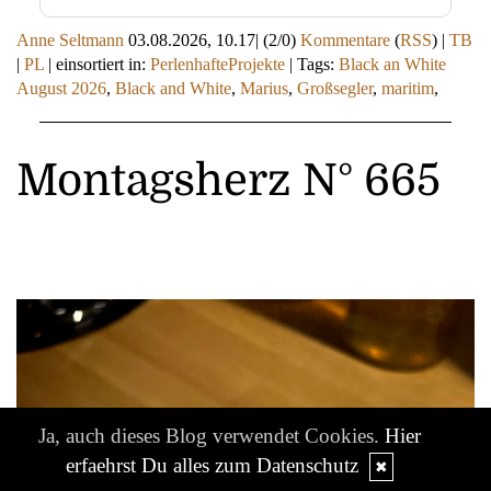
Anne Seltmann
03.08.2026, 10.17
|
(2/0)
Kommentare
(
RSS
) |
TB
|
PL
|
einsortiert in:
PerlenhafteProjekte
|
Tags:
Black an White
August 2026
,
Black and White
,
Marius
,
Großsegler
,
maritim
,
Montagsherz N° 665
Ja, auch dieses Blog verwendet Cookies.
Hier
erfaehrst Du alles zum Datenschutz
✖