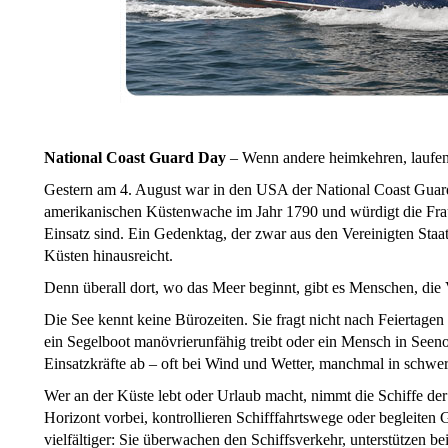
National Coast Guard Day
– Wenn andere heimkehren, laufen
Gestern am 4. August war in den USA der National Coast Guard
amerikanischen Küstenwache im Jahr 1790 und würdigt die Fra
Einsatz sind. Ein Gedenktag, der zwar aus den Vereinigten Staa
Küsten hinausreicht.
Denn überall dort, wo das Meer beginnt, gibt es Menschen, di
Die See kennt keine Bürozeiten. Sie fragt nicht nach Feiertag
ein Segelboot manövrierunfähig treibt oder ein Mensch in Seenot
Einsatzkräfte ab – oft bei Wind und Wetter, manchmal in schwer
Wer an der Küste lebt oder Urlaub macht, nimmt die Schiffe d
Horizont vorbei, kontrollieren Schifffahrtswege oder begleiten
vielfältiger: Sie überwachen den Schiffsverkehr, unterstützen b