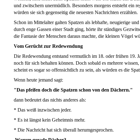
und zwitschern unermüdlich. Besonders morgens entsteht ein re
würden sie sich gegenseitig die neuesten Nachrichten erzählen.
Schon im Mittelalter galten Spatzen als lebhafte, neugierige u
durch enge Gassen einer Stadt ging, hörte ihr ständiges Gezwi
die Fantasie der Menschen daraus machte, die kleinen Vögel wü
Vom Gerücht zur Redewendung
Die Redewendung entstand vermutlich im 18. oder frühen 19. J
noch für sich behalten können. Doch sobald es mehrere wissen, v
scheint es sogar so offensichtlich zu sein, als würden es die S
Wenn heute jemand sagt:
"Das pfeifen doch die Spatzen schon von den Dächern."
dann bedeutet das nichts anderes als:
* Das weiß inzwischen jeder.
* Es ist längst kein Geheimnis mehr.
* Die Nachricht hat sich überall herumgesprochen.
Warum gerade Dächer?