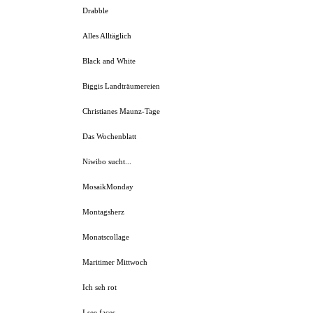
Drabble
Alles Alltäglich
Black and White
Biggis Landträumereien
Christianes Maunz-Tage
Das Wochenblatt
Niwibo sucht...
MosaikMonday
Montagsherz
Monatscollage
Maritimer Mittwoch
Ich seh rot
I see faces