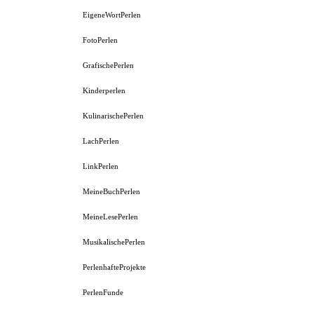
EigeneWortPerlen
FotoPerlen
GrafischePerlen
Kinderperlen
KulinarischePerlen
LachPerlen
LinkPerlen
MeineBuchPerlen
MeineLesePerlen
MusikalischePerlen
PerlenhafteProjekte
PerlenFunde