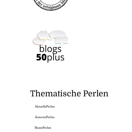
Thematische Perlen
AktuellePerlen
AutorenPerlen
BuntePerlen