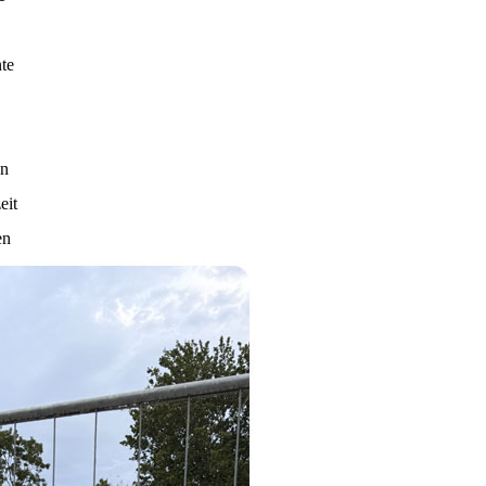
te
en
eit
en