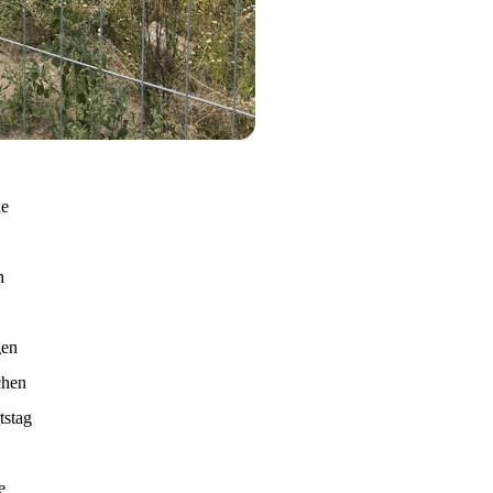
ne
h
gen
chen
tstag
e