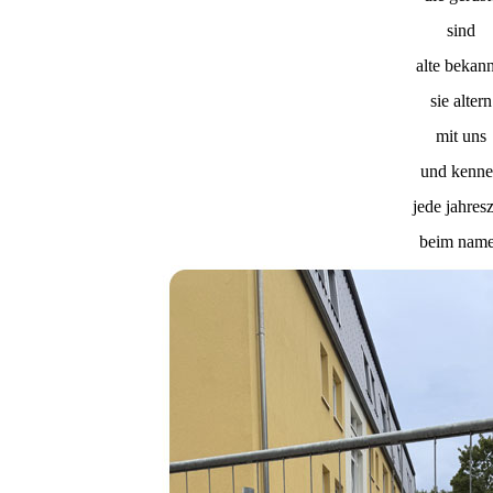
sind
alte bekann
sie altern
mit uns
und kenn
jede jahresz
beim nam