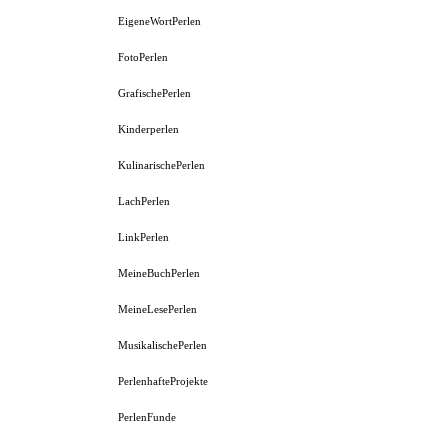
EigeneWortPerlen
FotoPerlen
GrafischePerlen
Kinderperlen
KulinarischePerlen
LachPerlen
LinkPerlen
MeineBuchPerlen
MeineLesePerlen
MusikalischePerlen
PerlenhafteProjekte
PerlenFunde