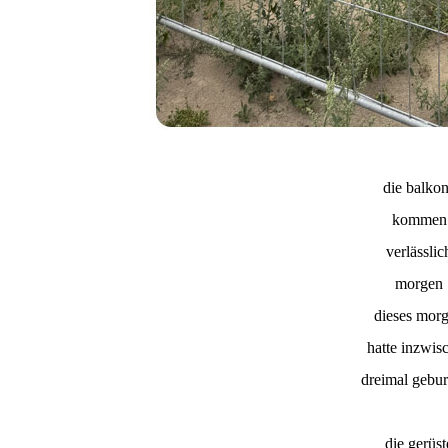
die balko
kommen
verlässlic
morgen
dieses mor
hatte inzwis
dreimal gebur
die gerüst