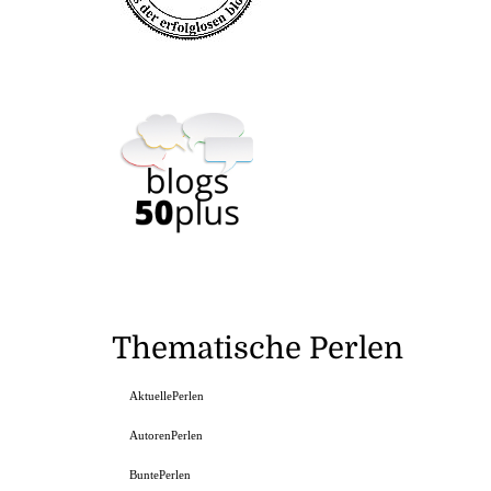
Thematische Perlen
AktuellePerlen
AutorenPerlen
BuntePerlen