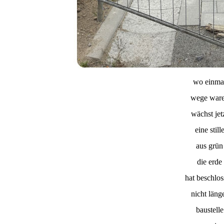
wo einma
wege war
wächst jet
eine still
aus grün
die erde
hat beschlo
nicht läng
baustelle