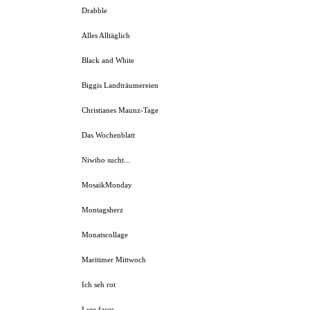
Drabble
Alles Alltäglich
Black and White
Biggis Landträumereien
Christianes Maunz-Tage
Das Wochenblatt
Niwibo sucht...
MosaikMonday
Montagsherz
Monatscollage
Maritimer Mittwoch
Ich seh rot
I see faces