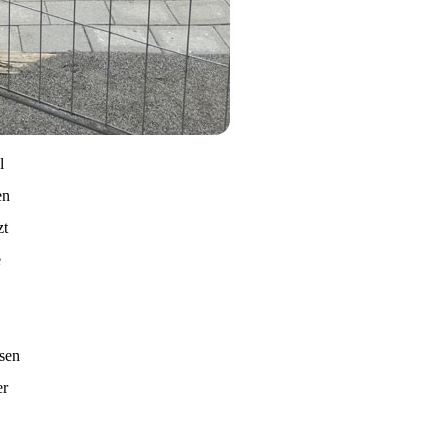
l
en
zt
e
ssen
er