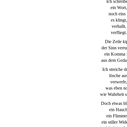
Ich schreib
ein Wort,
noch eins
es klingt,
verhallt,
verfliegt.
Die Zeile ki
der Sinn verru
ein Komma f
aus dem Geda
Ich streiche d
lösche aus
verwerfe
was eben n
wie Wahrheit s
Doch etwas bl
ein Hauch
ein Flimme
ein stiller Wid