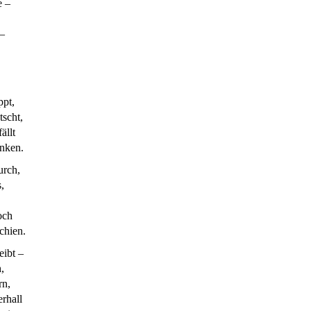
e –
 –
ppt,
tscht,
ällt
nken.
urch,
,
,
och
chien.
eibt –
,
rn,
erhall