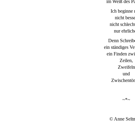
im Weiß des Pa
Ich beginne 
nicht besse
nicht schlech
nur ehrlich
Denn Schreibe
ein ständiges Ve
ein Finden zw
Zeilen,
Zweifeln
und
Zwischentön
~*~
© Anne Selt