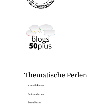
Thematische Perlen
AktuellePerlen
AutorenPerlen
BuntePerlen