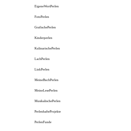
EigeneWortPerlen
FotoPerlen
GrafischePerlen
Kinderperlen
KulinarischePerlen
LachPerlen
LinkPerlen
MeineBuchPerlen
MeineLesePerlen
MusikalischePerlen
PerlenhafteProjekte
PerlenFunde