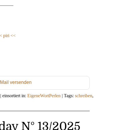
<
piri <<
 Mail versenden
|
einsortiert in:
EigeneWortPerlen
|
Tags:
schreiben
,
day N° 13/2025