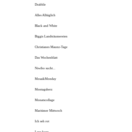
Drabble
Alles Alltäglich
Black and White
Biggis Landträumereien
Christianes Maunz-Tage
Das Wochenblatt
Niwibo sucht...
MosaikMonday
Montagsherz
Monatscollage
Maritimer Mittwoch
Ich seh rot
I see faces