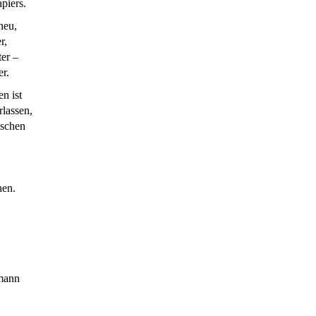
piers.
neu,
r,
ter –
er.
n ist
rlassen,
ischen
en.
mann