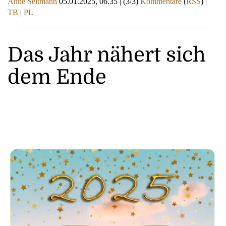
Anne Seltmann
05.01.2025, 06.35
|
(3/3)
Kommentare
(
RSS
) |
TB
|
PL
Das Jahr nähert sich
dem Ende