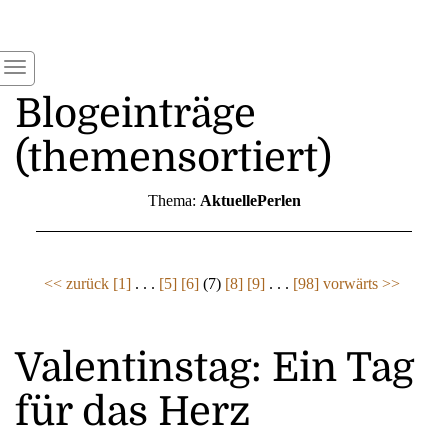
Blogeinträge
(themensortiert)
Thema:
AktuellePerlen
<< zurück
[1]
. . .
[5]
[6]
(7)
[8]
[9]
. . .
[98]
vorwärts >>
Valentinstag: Ein Tag
für das Herz