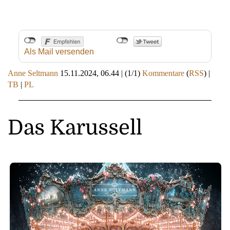
Als Mail versenden
Anne Seltmann
15.11.2024, 06.44
|
(1/1)
Kommentare
(
RSS
) |
TB
|
PL
Das Karussell