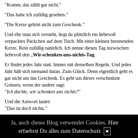
"Komm, das zählt gar nicht."
"Das habe ich zufällig gesehen."
"Die Kerze gehört nicht zum Geschenk."
Und ehe man sich versieht, liegt da plötzlich ein liebevoll
verpacktes Päckchen auf dem Tisch. Mit einer kleinen brennenden
Kerze. Rein zufällig natürlich. Ich nenne diesen Tag inzwischen
liebevoll den „
Wir-schenken-uns-nichts-Tag
.
Er findet jedes Jahr statt. Immer mit denselben Regeln. Und jedes
Jahr hält sich niemand daran. Zum Glück. Denn eigentlich geht es
gar nicht um das Geschenk. Es geht um dieses verschmitzte
Grinsen, wenn der andere sagt:
"Ich dachte, wir schenken uns nichts?"
Und die Antwort lautet:
"Das ist doch nichts."
Genau.
Ja, auch dieses Blog verwendet Cookies.
Hier
Ein bisschen Papier.
erfaehrst Du alles zum Datenschutz
✖
Ein Schleifchen.