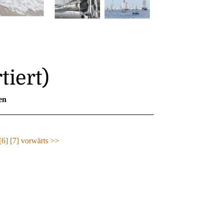
tiert)
en
[6]
[7]
vorwärts >>