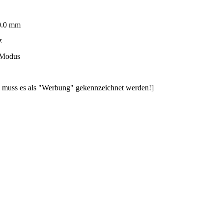
0.0 mm
z
 Modus
muss es als "Werbung" gekennzeichnet werden!]