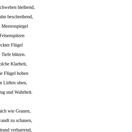
chweben bleibend,
hn beschreibend,
 Meeresspiegel
Felsenspitzen
eckter Flügel
Tiefe blitzen.
olche Klarheit,
ie Flügel hoben
in Lüften oben,
rug und Wahrheit.
mich wie Grauen,
andt zu schauen,
trand verharrend,