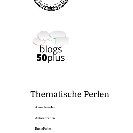
Thematische Perlen
AktuellePerlen
AutorenPerlen
BuntePerlen