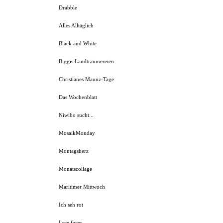
Drabble
Alles Alltäglich
Black and White
Biggis Landträumereien
Christianes Maunz-Tage
Das Wochenblatt
Niwibo sucht...
MosaikMonday
Montagsherz
Monatscollage
Maritimer Mittwoch
Ich seh rot
I see faces