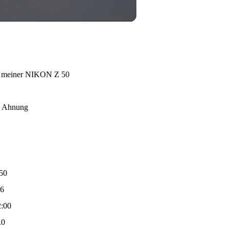
 meiner NIKON Z 50
ll Ahnung
50
16
:00
.0