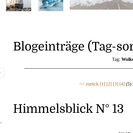
Blogeinträge (Tag-sor
Tag:
Wolk
<< zurück
[1]
[2]
[3]
[4]
(5)
Himmelsblick N° 13
>