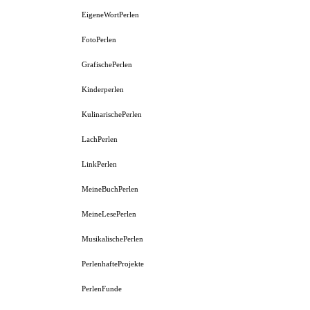
EigeneWortPerlen
FotoPerlen
GrafischePerlen
Kinderperlen
KulinarischePerlen
LachPerlen
LinkPerlen
MeineBuchPerlen
MeineLesePerlen
MusikalischePerlen
PerlenhafteProjekte
PerlenFunde