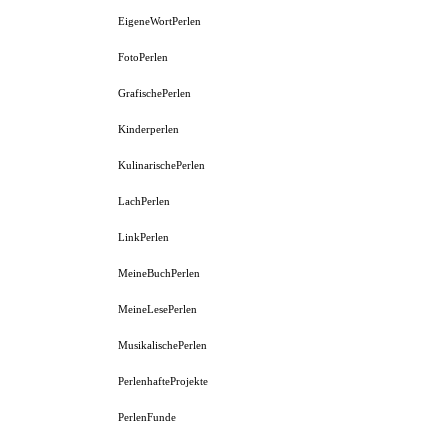
EigeneWortPerlen
FotoPerlen
GrafischePerlen
Kinderperlen
KulinarischePerlen
LachPerlen
LinkPerlen
MeineBuchPerlen
MeineLesePerlen
MusikalischePerlen
PerlenhafteProjekte
PerlenFunde