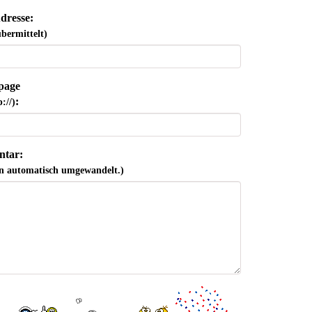
dresse:
bermittelt)
page
:
://)
tar:
n automatisch umgewandelt.)