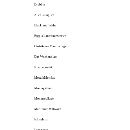
Drabble
Alles Alltäglich
Black and White
Biggis Landträumereien
Christianes Maunz-Tage
Das Wochenblatt
Niwibo sucht...
MosaikMonday
Montagsherz
Monatscollage
Maritimer Mittwoch
Ich seh rot
I see faces