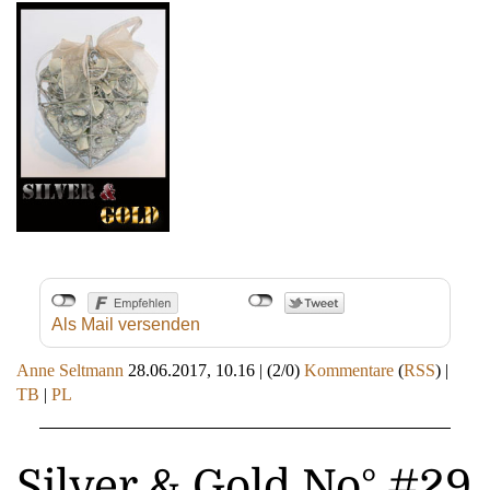
Als Mail versenden
Anne Seltmann
28.06.2017, 10.16
|
(2/0)
Kommentare
(
RSS
) |
TB
|
PL
Silver & Gold No° #29