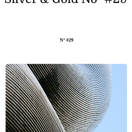
N° #29