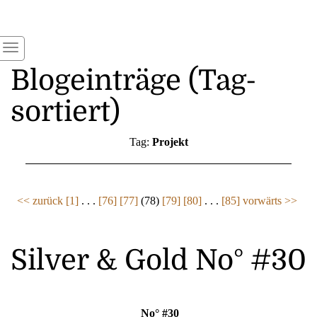
Blogeinträge (Tag-
sortiert)
Tag:
Projekt
<< zurück
[1]
. . .
[76]
[77]
(78)
[79]
[80]
. . .
[85]
vorwärts >>
Silver & Gold No° #30
No° #30