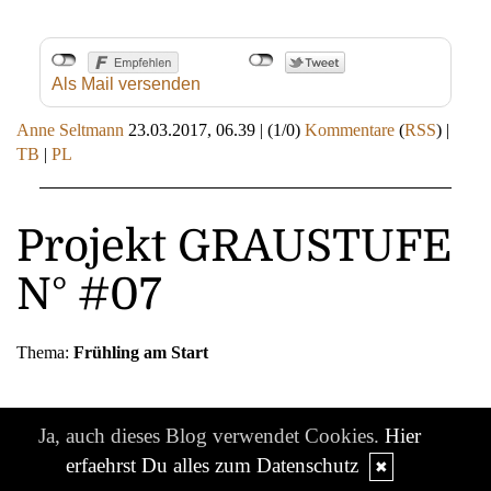
Als Mail versenden
Anne Seltmann
23.03.2017, 06.39
|
(1/0)
Kommentare
(
RSS
) |
TB
|
PL
Projekt GRAUSTUFE
N° #07
Thema:
Frühling am Start
N° #07
Ja, auch dieses Blog verwendet Cookies.
Hier
erfaehrst Du alles zum Datenschutz
✖