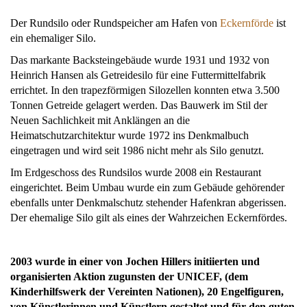
Der Rundsilo oder Rundspeicher am Hafen von
Eckernförde
ist
ein ehemaliger Silo.
Das markante Backsteingebäude wurde 1931 und 1932 von
Heinrich Hansen als Getreidesilo für eine Futtermittelfabrik
errichtet. In den trapezförmigen Silozellen konnten etwa 3.500
Tonnen Getreide gelagert werden. Das Bauwerk im Stil der
Neuen Sachlichkeit mit Anklängen an die
Heimatschutzarchitektur wurde 1972 ins Denkmalbuch
eingetragen und wird seit 1986 nicht mehr als Silo genutzt.
Im Erdgeschoss des Rundsilos wurde 2008 ein Restaurant
eingerichtet. Beim Umbau wurde ein zum Gebäude gehörender
ebenfalls unter Denkmalschutz stehender Hafenkran abgerissen.
Der ehemalige Silo gilt als eines der Wahrzeichen Eckernfördes.
2003 wurde in einer von Jochen Hillers initiierten und
organisierten Aktion zugunsten der UNICEF, (dem
Kinderhilfswerk der Vereinten Nationen), 20 Engelfiguren,
von Künstlerinnen und Künstlern gestaltet und für den guten