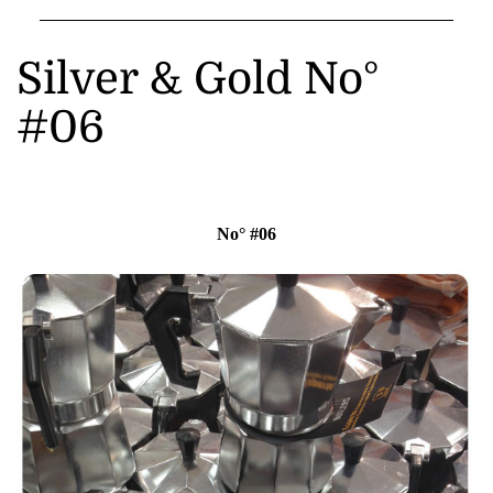
Silver & Gold No°
#06
No° #06