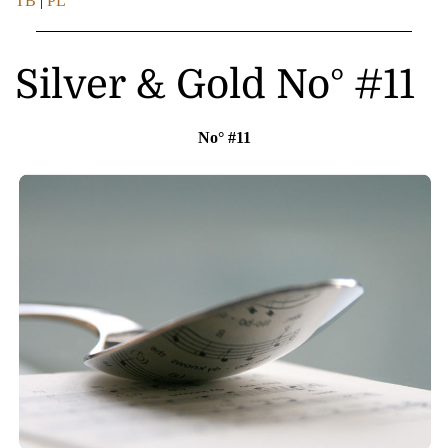
TB
|
PL
Silver & Gold No° #11
No° #11