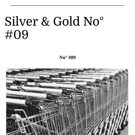
Silver & Gold No°
#09
No° #09