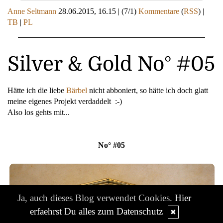
Anne Seltmann
28.06.2015, 16.15
|
(7/1)
Kommentare
(
RSS
) |
TB
|
PL
Silver & Gold No° #05
Hätte ich die liebe
Bärbel
nicht abboniert, so hätte ich doch glatt
meine eigenes Projekt verdaddelt :-)
Also los gehts mit...
No° #05
Ja, auch dieses Blog verwendet Cookies.
Hier
erfaehrst Du alles zum Datenschutz
✖