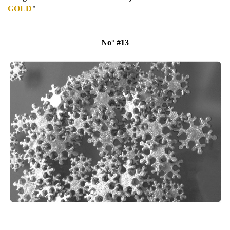
GOLD
"
No° #13