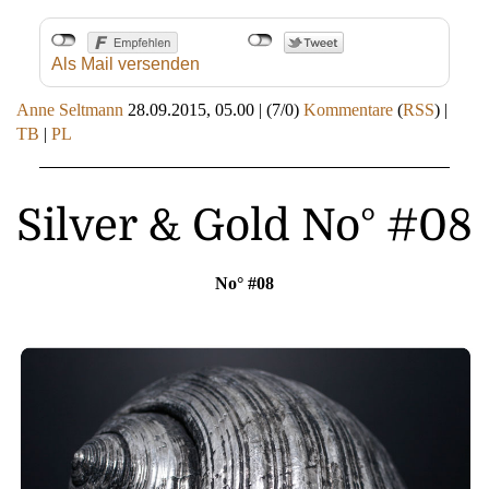
Als Mail versenden
Anne Seltmann
28.09.2015, 05.00
|
(7/0)
Kommentare
(
RSS
) |
TB
|
PL
Silver & Gold No° #08
No° #08