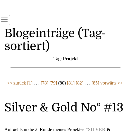
Blogeinträge (Tag-
sortiert)
Tag:
Projekt
<< zurück
[1]
. . .
[78]
[79]
(80)
[81]
[82]
. . .
[85]
vorwärts >>
Silver & Gold No° #13
Auf gehts in die 2. Runde meines Projektes
"
SILVER
&