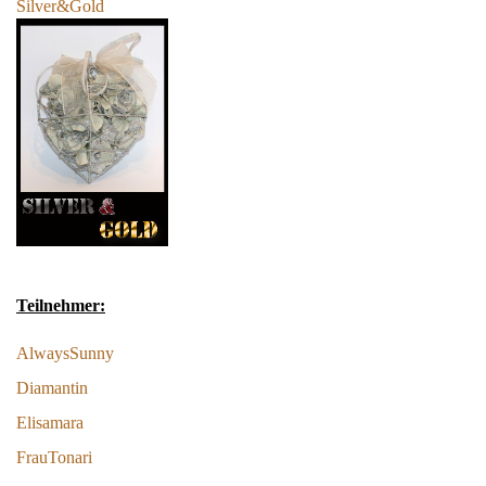
Silver&Gold
Teilnehmer:
AlwaysSunny
Diamantin
Elisamara
FrauTonari