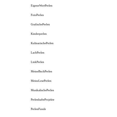
EigeneWortPerlen
FotoPerlen
GrafischePerlen
Kinderperlen
KulinarischePerlen
LachPerlen
LinkPerlen
MeineBuchPerlen
MeineLesePerlen
MusikalischePerlen
PerlenhafteProjekte
PerlenFunde