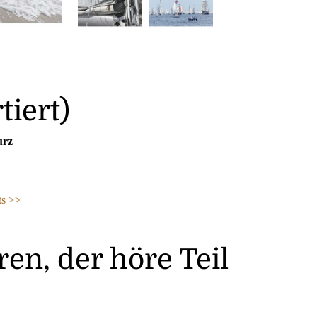
tiert)
urz
ts >>
en, der höre Teil