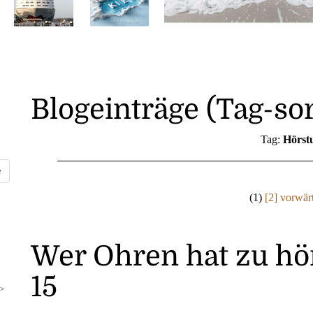
Blogeinträge (Tag-sor
Tag:
Hörst
(1)
[2]
vorwär
Wer Ohren hat zu hör
15
>