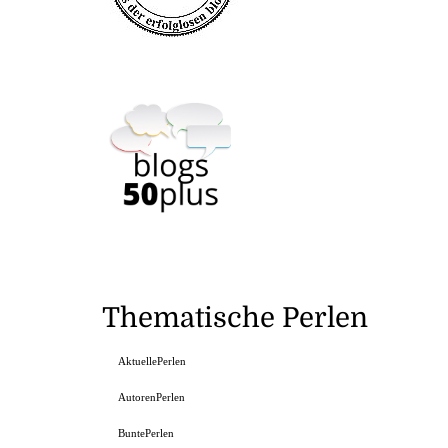
Thematische Perlen
AktuellePerlen
AutorenPerlen
BuntePerlen