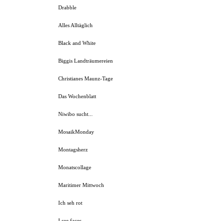
Drabble
Alles Alltäglich
Black and White
Biggis Landträumereien
Christianes Maunz-Tage
Das Wochenblatt
Niwibo sucht...
MosaikMonday
Montagsherz
Monatscollage
Maritimer Mittwoch
Ich seh rot
I see faces