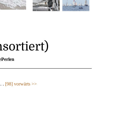
sortiert)
ePerlen
 . .
[98]
vorwärts >>