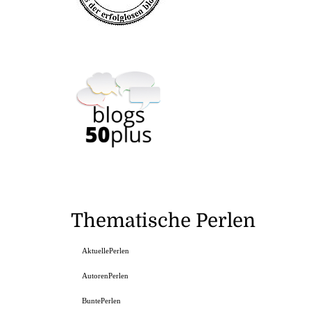
Thematische Perlen
AktuellePerlen
AutorenPerlen
BuntePerlen