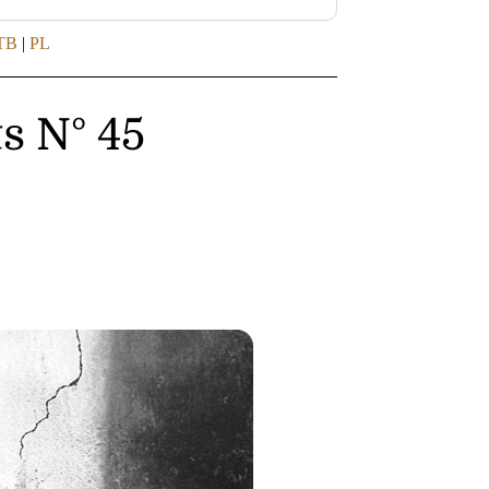
TB
|
PL
s N° 45