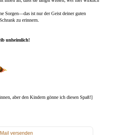
ht ihnen an, dass sie längst wissen, wer hier wirklich
ne Sorgen—das ist nur der Geist deiner guten
Schrank zu erinnern.
ib unheimlich!
innen, aber den Kindern gönne ich diesen Spaß!]
 Mail versenden