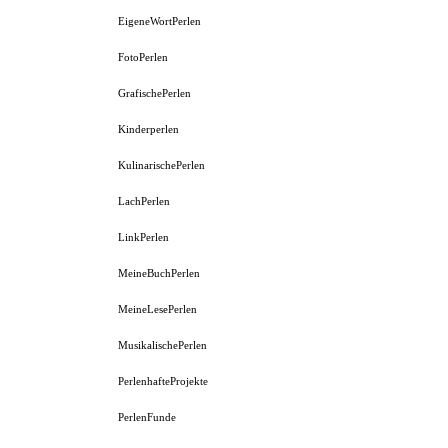
EigeneWortPerlen
FotoPerlen
GrafischePerlen
Kinderperlen
KulinarischePerlen
LachPerlen
LinkPerlen
MeineBuchPerlen
MeineLesePerlen
MusikalischePerlen
PerlenhafteProjekte
PerlenFunde