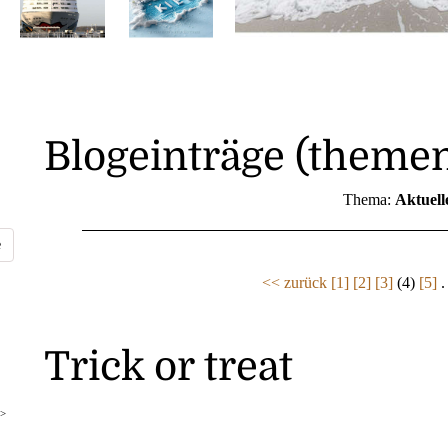
Blogeinträge (themen
Thema:
Aktuell
<< zurück
[1]
[2]
[3]
(4)
[5]
.
Trick or treat
>