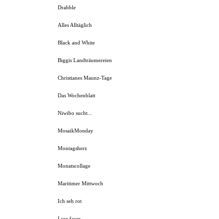
Drabble
Alles Alltäglich
Black and White
Biggis Landträumereien
Christianes Maunz-Tage
Das Wochenblatt
Niwibo sucht...
MosaikMonday
Montagsherz
Monatscollage
Maritimer Mittwoch
Ich seh rot
I see faces