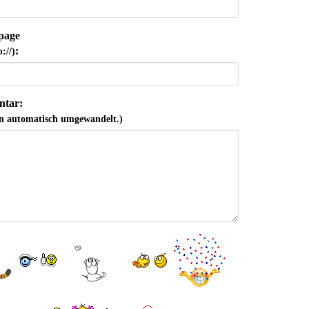
page
:
://)
tar:
n automatisch umgewandelt.)