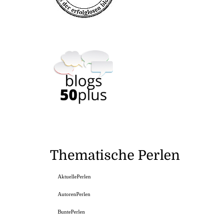
Thematische Perlen
AktuellePerlen
AutorenPerlen
BuntePerlen