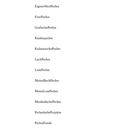
EigeneWortPerlen
FotoPerlen
GrafischePerlen
Kinderperlen
KulinarischePerlen
LachPerlen
LinkPerlen
MeineBuchPerlen
MeineLesePerlen
MusikalischePerlen
PerlenhafteProjekte
PerlenFunde