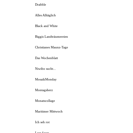
Drabble
Alles Alltäglich
Black and White
Biggis Landträumereien
Christianes Maunz-Tage
Das Wochenblatt
Niwibo sucht...
MosaikMonday
Montagsherz
Monatscollage
Maritimer Mittwoch
Ich seh rot
I see faces