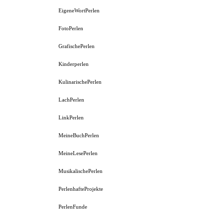
EigeneWortPerlen
FotoPerlen
GrafischePerlen
Kinderperlen
KulinarischePerlen
LachPerlen
LinkPerlen
MeineBuchPerlen
MeineLesePerlen
MusikalischePerlen
PerlenhafteProjekte
PerlenFunde