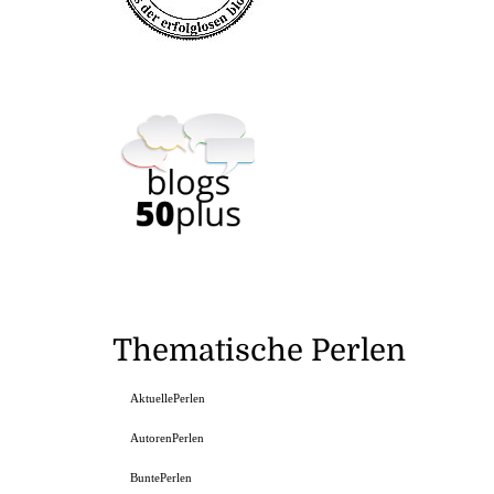
Thematische Perlen
AktuellePerlen
AutorenPerlen
BuntePerlen