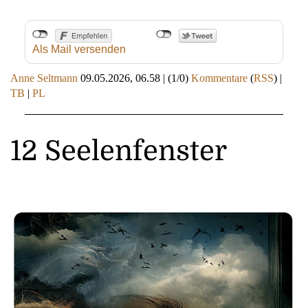
Als Mail versenden
Anne Seltmann
09.05.2026, 06.58
|
(1/0)
Kommentare
(
RSS
) |
TB
|
PL
12 Seelenfenster