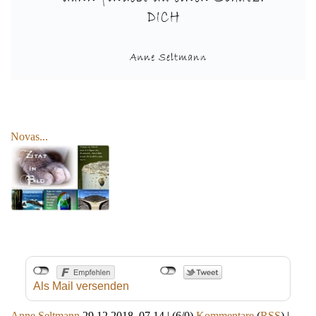
Novas...
Als Mail versenden
Anne Seltmann
29.12.2018, 07.14
|
(6/0)
Kommentare
(
RSS
) |