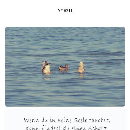
N° #211