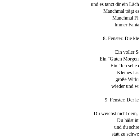
und es tanzt dir ein Läch
Manchmal trägt es
Manchmal Flü
Immer Fanta
8. Fenster: Die kl
Ein voller S
Ein "Guten Morgen"
Ein "Ich sehe 
Kleines Li
große Wirk
wieder und wi
9. Fenster: Der le
Du weichst nicht dem, w
Du hälst i
und du schre
statt zu schwe