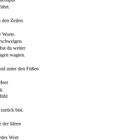
ührt.
n den Zeilen
r Worte.
erschweigen.
st du weiter
sagen wagten.
and unter den Füßen
Meer
g.
fühl
t
zurück bist.
z der Ideen
urdes Wort