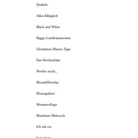
Drabble
Alles Alltäglich
Black and White
Biggis Landträumereien
Christianes Maunz-Tage
Das Wochenblatt
Niwibo sucht...
MosaikMonday
Montagsherz
Monatscollage
Maritimer Mittwoch
Ich seh rot
I see faces