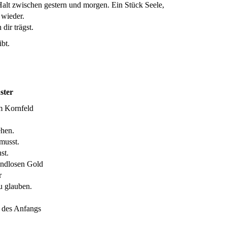
r Halt zwischen gestern und morgen. Ein Stück Seele,
 wieder.
dir trägst.
ibt.
ster
m Kornfeld
ehen.
musst.
st.
endlosen Gold
r
u glauben.
g des Anfangs