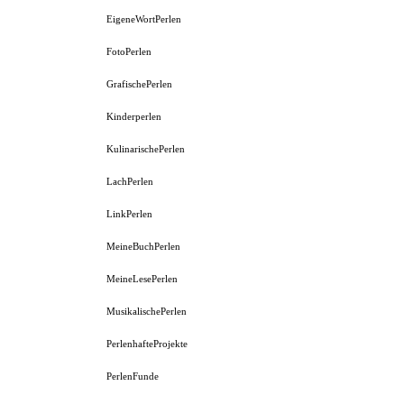
EigeneWortPerlen
FotoPerlen
GrafischePerlen
Kinderperlen
KulinarischePerlen
LachPerlen
LinkPerlen
MeineBuchPerlen
MeineLesePerlen
MusikalischePerlen
PerlenhafteProjekte
PerlenFunde