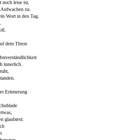
noch leise ist,
m Aufwachen zu.
in Wort in den Tag.
.
ll.
 auf dem Thron
bstverständlichkeit
h innerlich.
ruht,
standen.
der Erinnerung
Schublade
etwas,
en glaubtest:
ch
n
henspur