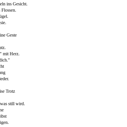
eln ins Gesicht.
 Flossen.
gel.
sie.
eine Geste
atz.
 mit Herz.
dich."
cht
ung
eder.
ise Trotz
as still wird.
nne
ibst
igen.