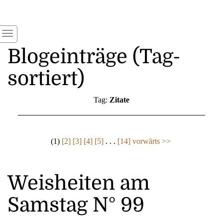
Blogeinträge (Tag-
sortiert)
Tag:
Zitate
(1)
[2]
[3]
[4]
[5]
. . .
[14]
vorwärts >>
Weisheiten am
Samstag N° 99