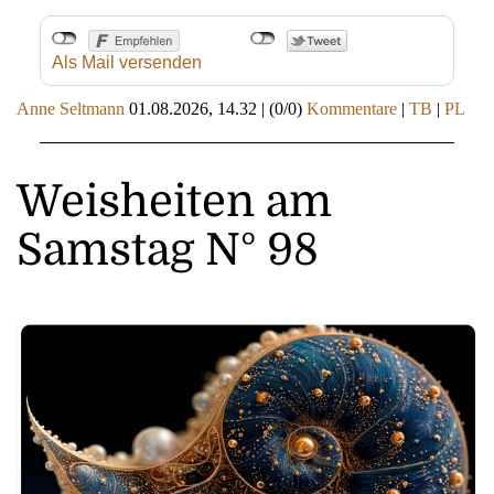
Als Mail versenden
Anne Seltmann
01.08.2026, 14.32
|
(0/0)
Kommentare
|
TB
|
PL
Weisheiten am
Samstag N° 98