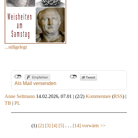
...stillgelegt
Als Mail versenden
Anne Seltmann
14.02.2026, 07.01
|
(2/2)
Kommentare
(
RSS
) |
TB
|
PL
(1)
[2]
[3]
[4]
[5]
. . .
[14]
vorwärts >>