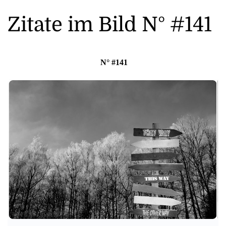
Zitate im Bild N° #141
N° #141