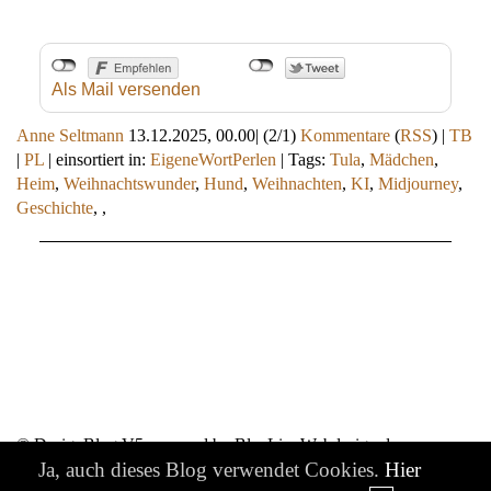
Als Mail versenden
Anne Seltmann
13.12.2025, 00.00
|
(2/1)
Kommentare
(
RSS
) |
TB
|
PL
|
einsortiert in:
EigeneWortPerlen
|
Tags:
Tula
,
Mädchen
,
Heim
,
Weihnachtswunder
,
Hund
,
Weihnachten
,
KI
,
Midjourney
,
Geschichte
,
,
© DesignBlog V5 powered by BlueLionWebdesign.de
Ja, auch dieses Blog verwendet Cookies.
Hier