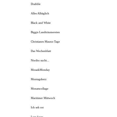
Drabble
Alles Alltäglich
Black and White
Biggis Landträumereien
Christianes Maunz-Tage
Das Wochenblatt
Niwibo sucht...
MosaikMonday
Montagsherz
Monatscollage
Maritimer Mittwoch
Ich seh rot
I see faces