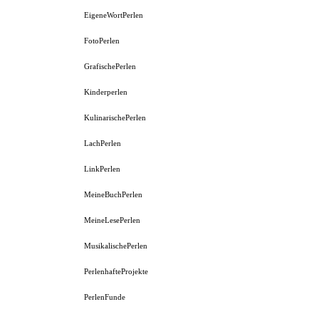
EigeneWortPerlen
FotoPerlen
GrafischePerlen
Kinderperlen
KulinarischePerlen
LachPerlen
LinkPerlen
MeineBuchPerlen
MeineLesePerlen
MusikalischePerlen
PerlenhafteProjekte
PerlenFunde