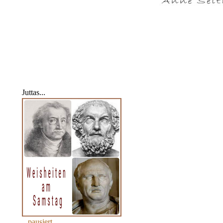
Juttas...
...pausiert