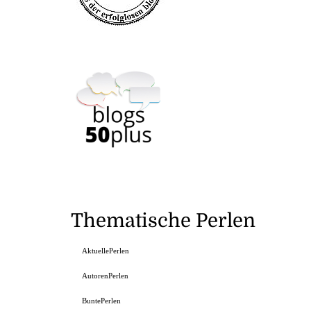
Thematische Perlen
AktuellePerlen
AutorenPerlen
BuntePerlen