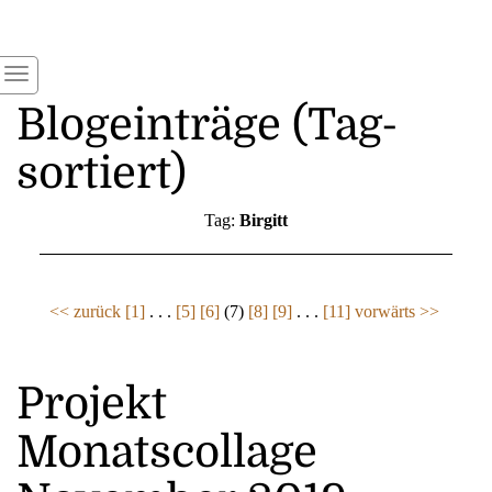
Blogeinträge (Tag-
sortiert)
Tag:
Birgitt
<< zurück
[1]
. . .
[5]
[6]
(7)
[8]
[9]
. . .
[11]
vorwärts >>
Projekt
Monatscollage