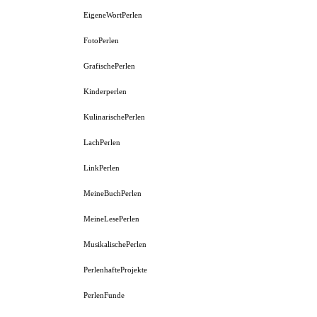
EigeneWortPerlen
FotoPerlen
GrafischePerlen
Kinderperlen
KulinarischePerlen
LachPerlen
LinkPerlen
MeineBuchPerlen
MeineLesePerlen
MusikalischePerlen
PerlenhafteProjekte
PerlenFunde