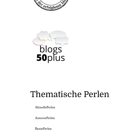
Thematische Perlen
AktuellePerlen
AutorenPerlen
BuntePerlen