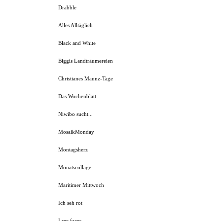
Drabble
Alles Alltäglich
Black and White
Biggis Landträumereien
Christianes Maunz-Tage
Das Wochenblatt
Niwibo sucht...
MosaikMonday
Montagsherz
Monatscollage
Maritimer Mittwoch
Ich seh rot
I see faces