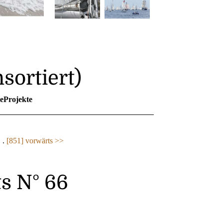
sortiert)
teProjekte
. .
[851]
vorwärts >>
s N° 66