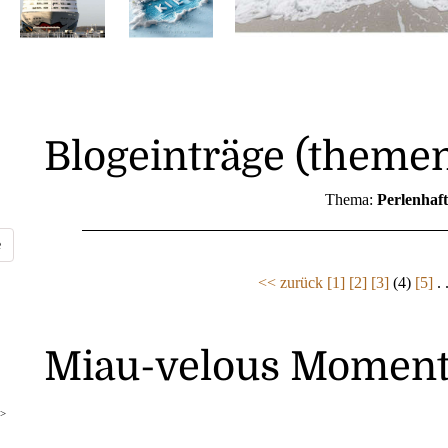
Blogeinträge (themen
Thema:
Perlenhaf
<< zurück
[1]
[2]
[3]
(4)
[5]
. 
Miau-velous Moment
>