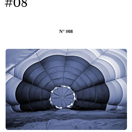
#08
N° #08