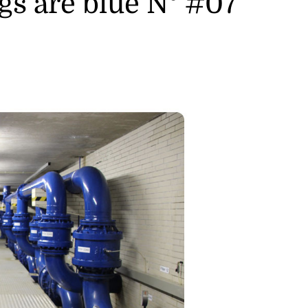
ngs are blue N° #07