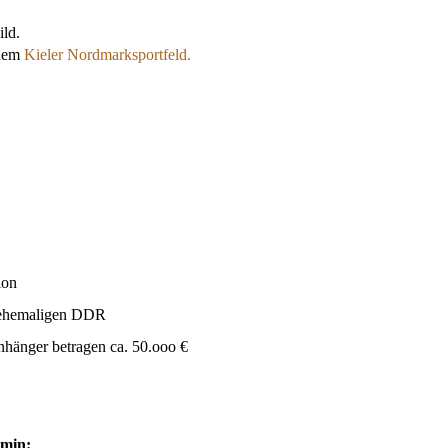
ild.
 dem
Kieler Nordmarksportfeld.
lon
r ehemaligen DDR
nhänger betragen ca. 50.ooo €
rmin: