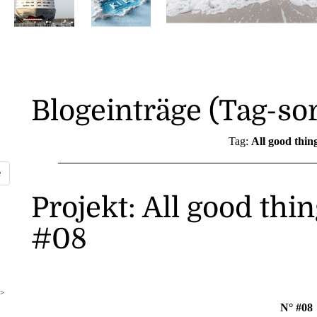
Blogeinträge (Tag-sor
Tag:
All good thin
Projekt: All good thi
#08
>
N° #08