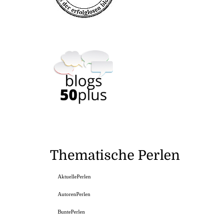
Thematische Perlen
AktuellePerlen
AutorenPerlen
BuntePerlen