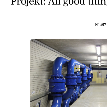
Projekt: All good thi
N° #07