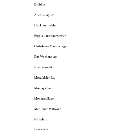
Drabble
Alles Alltäglich
Black and White
Biggis Landträumereien
Christianes Maunz-Tage
Das Wochenblatt
Niwibo sucht...
MosaikMonday
Montagsherz
Monatscollage
Maritimer Mittwoch
Ich seh rot
I see faces