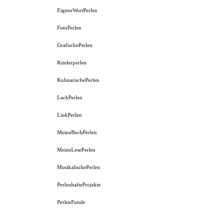
EigeneWortPerlen
FotoPerlen
GrafischePerlen
Kinderperlen
KulinarischePerlen
LachPerlen
LinkPerlen
MeineBuchPerlen
MeineLesePerlen
MusikalischePerlen
PerlenhafteProjekte
PerlenFunde