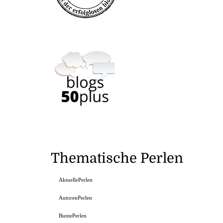
Thematische Perlen
AktuellePerlen
AutorenPerlen
BuntePerlen