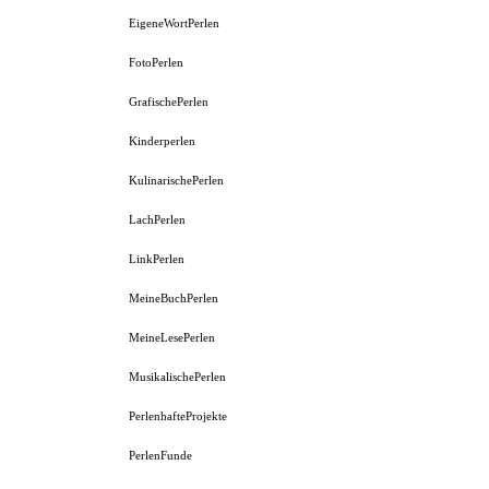
EigeneWortPerlen
FotoPerlen
GrafischePerlen
Kinderperlen
KulinarischePerlen
LachPerlen
LinkPerlen
MeineBuchPerlen
MeineLesePerlen
MusikalischePerlen
PerlenhafteProjekte
PerlenFunde