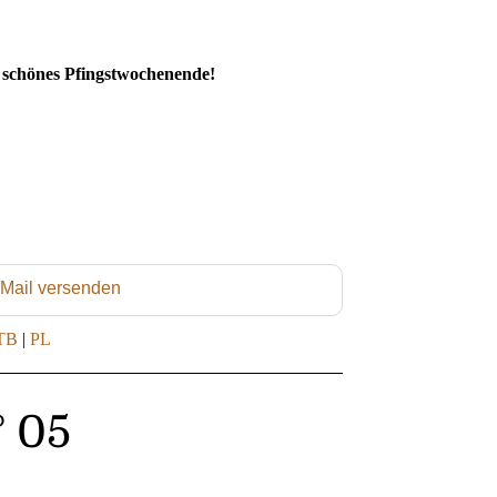
 schönes Pfingstwochenende!
 Mail versenden
TB
|
PL
° 05