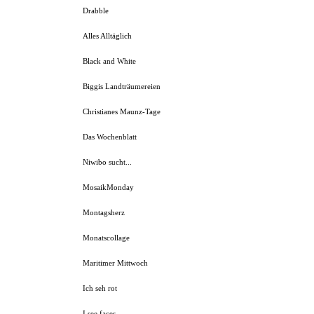
Drabble
Alles Alltäglich
Black and White
Biggis Landträumereien
Christianes Maunz-Tage
Das Wochenblatt
Niwibo sucht...
MosaikMonday
Montagsherz
Monatscollage
Maritimer Mittwoch
Ich seh rot
I see faces