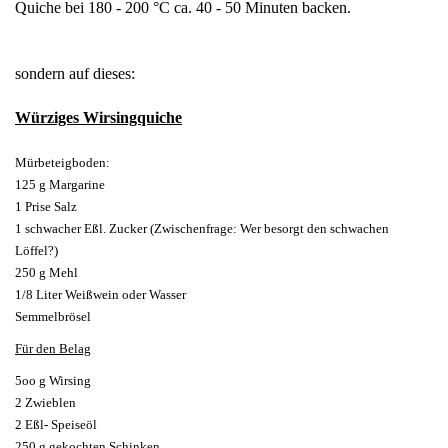
Quiche bei 180 - 200 °C ca. 40 - 50 Minuten backen.
sondern auf dieses:
Würziges Wirsingquiche
Mürbeteigboden:
125 g Margarine
1 Prise Salz
1 schwacher Eßl. Zucker (Zwischenfrage: Wer besorgt den schwachen
Löffel?)
250 g Mehl
1/8 Liter Weißwein oder Wasser
Semmelbrösel
Für den Belag
5oo g Wirsing
2 Zwieblen
2 Eßl- Speiseöl
250 g gekochten Schinken