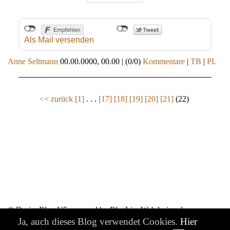
Als Mail versenden
Anne Seltmann
00.00.0000, 00.00
|
(0/0)
Kommentare
|
TB
|
PL
<< zurück
[1]
. . .
[17]
[18]
[19]
[20]
[21]
(22)
© DesignBlog V5 powered by BlueLionWebdesign.de
Ja, auch dieses Blog verwendet Cookies.
Hier