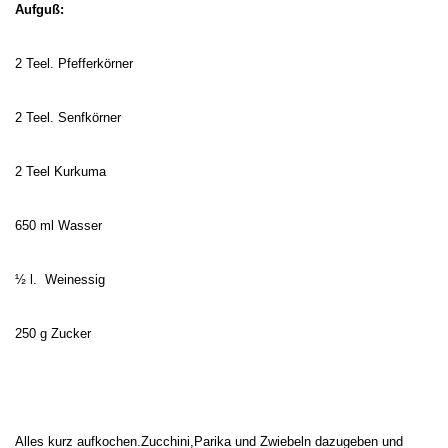
Aufguß:
2 Teel. Pfefferkörner
2 Teel. Senfkörner
2 Teel Kurkuma
650 ml Wasser
½ l.
Weinessig
250 g Zucker
Alles kurz aufkochen.Zucchini,Parika und Zwiebeln dazugeben und