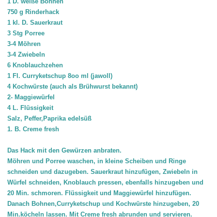
1 D. weiße Bohnen
750 g Rinderhack
1 kl. D. Sauerkraut
3 Stg Porree
3-4 Möhren
3-4 Zwiebeln
6 Knoblauchzehen
1 Fl. Curryketschup 8oo ml (jawoll)
4 Kochwürste (auch als Brühwurst bekannt)
2- Maggiewürfel
4 L. Flüssigkeit
Salz, Peffer,Paprika edelsüß
1. B. Creme fresh
Das Hack mit den Gewürzen anbraten.
Möhren und Porree waschen, in kleine Scheiben und Ringe
schneiden und dazugeben. Sauerkraut hinzufügen, Zwiebeln in
Würfel schneiden, Knoblauch pressen, ebenfalls hinzugeben und
20 Min. schmoren. Flüssigkeit und Maggiewürfel hinzufügen.
Danach Bohnen,Curryketschup und Kochwürste hinzugeben, 20
Min.köcheln lassen. Mit Creme fresh abrunden und servieren.