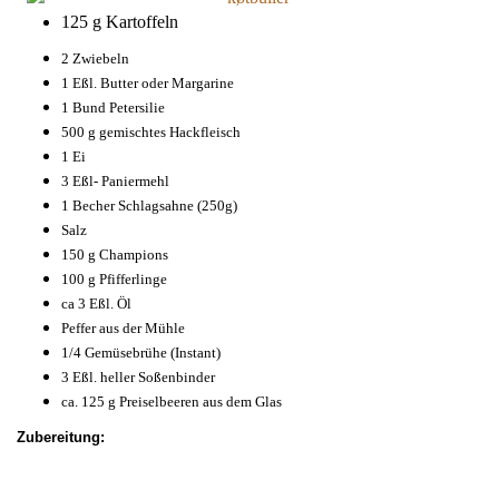
125 g Kartoffeln
2 Zwiebeln
1 Eßl. Butter oder Margarine
1 Bund Petersilie
500 g gemischtes Hackfleisch
1 Ei
3 Eßl- Paniermehl
1 Becher Schlagsahne (250g)
Salz
150 g Champions
100 g Pfifferlinge
ca 3 Eßl. Öl
Peffer aus der Mühle
1/4 Gemüsebrühe (Instant)
3 Eßl. heller Soßenbinder
ca. 125 g Preiselbeeren aus dem Glas
Zubereitung: